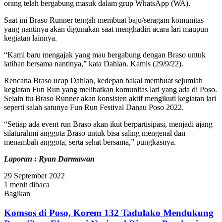
orang telah bergabung masuk dalam grup WhatsApp (WA).
Saat ini Braso Runner tengah membuat baju/seragam komunitas
yang nantinya akan digunakan saat menghadiri acara lari maupun
kegiatan lainnya.
“Kami baru mengajak yang mau bergabung dengan Braso untuk
latihan bersama nantinya,” kata Dahlan. Kamis (29/9/22).
Rencana Braso ucap Dahlan, kedepan bakal membuat sejumlah
kegiatan Fun Run yang melibatkan komunitas lari yang ada di Poso.
Selain itu Braso Runner akan konsisten aktif mengikuti kegiatan lari
seperti salah satunya Fun Run Festival Danau Poso 2022.
“Setiap ada event run Braso akan ikut berpartisipasi, menjadi ajang
silaturahmi anggota Braso untuk bisa saling mengenal dan
menambah anggota, serta sehat bersama,” pungkasnya.
Laporan : Ryan Darmawan
29 September 2022
1 menit dibaca
Bagikan
Facebook
Twitter
WhatsApp
Telegram
Share
via
Komsos di Poso, Korem 132 Tadulako Mendukung
Email