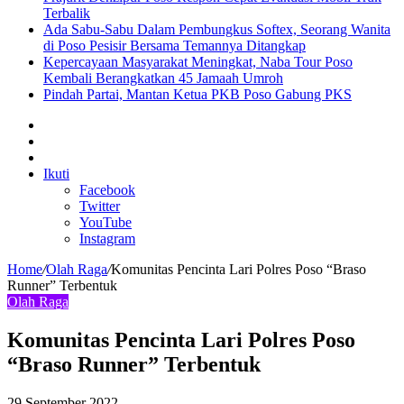
Terbalik
Ada Sabu-Sabu Dalam Pembungkus Softex, Seorang Wanita
di Poso Pesisir Bersama Temannya Ditangkap
Kepercayaan Masyarakat Meningkat, Naba Tour Poso
Kembali Berangkatkan 45 Jamaah Umroh
Pindah Partai, Mantan Ketua PKB Poso Gabung PKS
Sidebar
Artikel
lainnya
Log
In
Ikuti
Facebook
Twitter
YouTube
Instagram
Home
/
Olah Raga
/
Komunitas Pencinta Lari Polres Poso “Braso
Runner” Terbentuk
Olah Raga
Komunitas Pencinta Lari Polres Poso
“Braso Runner” Terbentuk
29 September 2022