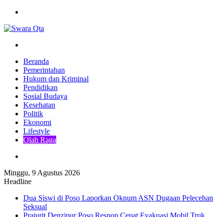
Menu
Pencarian
Beranda
Pemerintahan
Hukum dan Kriminal
Pendidikan
Sosial Budaya
Kesehatan
Politik
Ekonomi
Lifestyle
Olah Raga
Pencarian
Minggu, 9 Agustus 2026
Headline
Dua Siswi di Poso Laporkan Oknum ASN Dugaan Pelecehan
Seksual
Prajurit Denzipur Poso Respon Cepat Evakuasi Mobil Truk