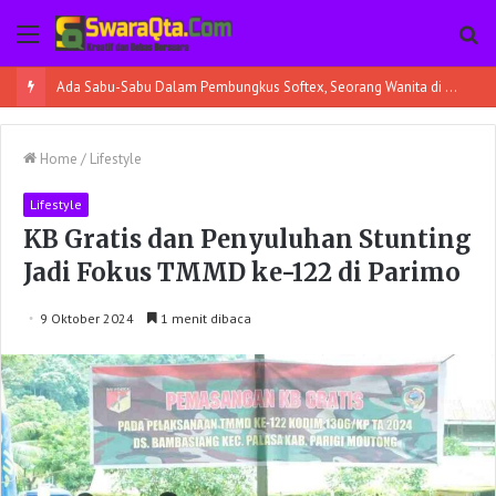
Menu
Pe
Ada Sabu-Sabu Dalam Pembungkus Softex, Seorang Wanita di Poso Pesisir Bersama Temannya Ditangkap
Home
/
Lifestyle
Lifestyle
KB Gratis dan Penyuluhan Stunting
Jadi Fokus TMMD ke-122 di Parimo
9 Oktober 2024
1 menit dibaca