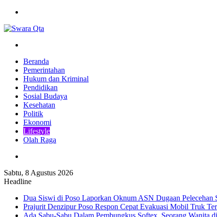
Menu
Pencarian
Beranda
Pemerintahan
Hukum dan Kriminal
Pendidikan
Sosial Budaya
Kesehatan
Politik
Ekonomi
Lifestyle
Olah Raga
Pencarian
Sabtu, 8 Agustus 2026
Headline
Dua Siswi di Poso Laporkan Oknum ASN Dugaan Pelecehan 
Prajurit Denzipur Poso Respon Cepat Evakuasi Mobil Truk Ter
Ada Sabu-Sabu Dalam Pembungkus Softex, Seorang Wanita di