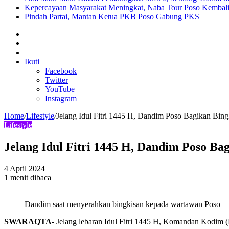
Kepercayaan Masyarakat Meningkat, Naba Tour Poso Kembal
Pindah Partai, Mantan Ketua PKB Poso Gabung PKS
Sidebar
Artikel
lainnya
Log
In
Ikuti
Facebook
Twitter
YouTube
Instagram
Home
/
Lifestyle
/
Jelang Idul Fitri 1445 H, Dandim Poso Bagikan Bing
Lifestyle
Jelang Idul Fitri 1445 H, Dandim Poso Ba
4 April 2024
1 menit dibaca
Dandim saat menyerahkan bingkisan kepada wartawan Poso
SWARAQTA-
Jelang lebaran Idul Fitri 1445 H, Komandan Kodim (