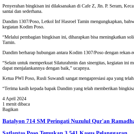
Penyerahan bingkisan ini dilaksanakan di Cafe Z, Jln. P. Seram, Ke
santai dan sederhana.
Dandim 1307/Poso, Letkol Inf Hasroel Tamin mengungkapkan, bahwa 
kegiatan Kodim Poso.
“Melalui pembagian bingkisan ini, diharapkan bisa meningkatkan sol
Tamin.
Dandim berharap hubungan antara Kodim 1307/Poso dengan rekan-reka
“Selain untuk memperkuat Silaturahmin dan sinergitas, kegiatan in
dapat menjalankannya dengan baik,” ucapnya.
Ketua PWI Poso, Rusli Suwandi sangat mengapresiasi apa yang tel
“Terima kasih kepada bapak Dandim yang telah memberikan bingkisan
4 April 2024
1 menit dibaca
Bagikan
Facebook
Twitter
WhatsApp
Telegram
Share
via
Batalyon 714 SM Peringati Nuzulul Qur'an Ramadh
Email
Satlantas Poso Temukan 3.541 Kasus Pelanggaran