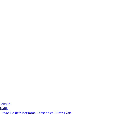
Seksual
balik
 Poso Pesisir Bersama Temannya Ditangkap