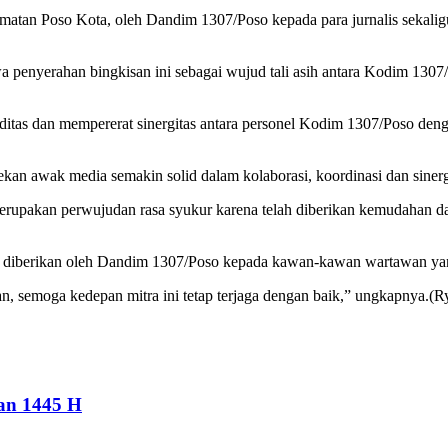
camatan Poso Kota, oleh Dandim 1307/Poso kepada para jurnalis sekal
penyerahan bingkisan ini sebagai wujud tali asih antara Kodim 130
iditas dan mempererat sinergitas antara personel Kodim 1307/Poso de
n awak media semakin solid dalam kolaborasi, koordinasi dan sinerg
i merupakan perwujudan rasa syukur karena telah diberikan kemudahan
ah diberikan oleh Dandim 1307/Poso kepada kawan-kawan wartawan ya
, semoga kedepan mitra ini tetap terjaga dengan baik,” ungkapnya.(
an 1445 H