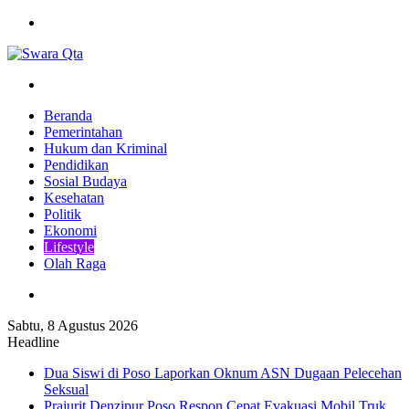
Menu
Pencarian
Beranda
Pemerintahan
Hukum dan Kriminal
Pendidikan
Sosial Budaya
Kesehatan
Politik
Ekonomi
Lifestyle
Olah Raga
Pencarian
Sabtu, 8 Agustus 2026
Headline
Dua Siswi di Poso Laporkan Oknum ASN Dugaan Pelecehan
Seksual
Prajurit Denzipur Poso Respon Cepat Evakuasi Mobil Truk