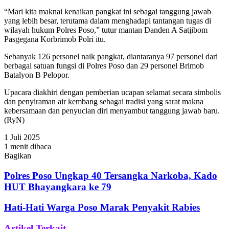
“Mari kita maknai kenaikan pangkat ini sebagai tanggung jawab
yang lebih besar, terutama dalam menghadapi tantangan tugas di
wilayah hukum Polres Poso,” tutur mantan Danden A Satjibom
Pasgegana Korbrimob Polri itu.
Sebanyak 126 personel naik pangkat, diantaranya 97 personel dari
berbagai satuan fungsi di Polres Poso dan 29 personel Brimob
Batalyon B Pelopor.
Upacara diakhiri dengan pemberian ucapan selamat secara simbolis
dan penyiraman air kembang sebagai tradisi yang sarat makna
kebersamaan dan penyucian diri menyambut tanggung jawab baru.
(RyN)
1 Juli 2025
1 menit dibaca
Bagikan
Facebook
Twitter
WhatsApp
Telegram
Share
via
Polres Poso Ungkap 40 Tersangka Narkoba, Kado
Email
HUT Bhayangkara ke 79
Hati-Hati Warga Poso Marak Penyakit Rabies
Artikel Terkait