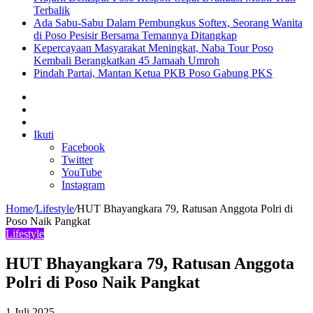
Terbalik
Ada Sabu-Sabu Dalam Pembungkus Softex, Seorang Wanita
di Poso Pesisir Bersama Temannya Ditangkap
Kepercayaan Masyarakat Meningkat, Naba Tour Poso
Kembali Berangkatkan 45 Jamaah Umroh
Pindah Partai, Mantan Ketua PKB Poso Gabung PKS
Sidebar
Artikel
lainnya
Log
In
Ikuti
Facebook
Twitter
YouTube
Instagram
Home
/
Lifestyle
/
HUT Bhayangkara 79, Ratusan Anggota Polri di
Poso Naik Pangkat
Lifestyle
HUT Bhayangkara 79, Ratusan Anggota
Polri di Poso Naik Pangkat
1 Juli 2025