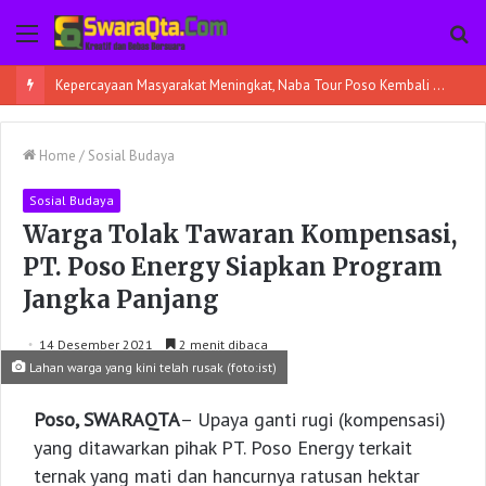
Menu
Pe
Home
/
Sosial Budaya
Sosial Budaya
Warga Tolak Tawaran Kompensasi,
PT. Poso Energy Siapkan Program
Jangka Panjang
14 Desember 2021
2 menit dibaca
Lahan warga yang kini telah rusak (foto:ist)
Poso, SWARAQTA
– Upaya ganti rugi (kompensasi)
yang ditawarkan pihak PT. Poso Energy terkait
ternak yang mati dan hancurnya ratusan hektar