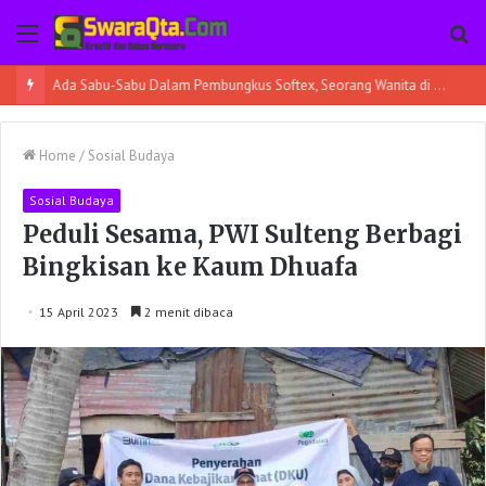
Menu
Pe
Ada Sabu-Sabu Dalam Pembungkus Softex, Seorang Wanita di Poso Pesisir Bersama Temannya Ditangkap
Home
/
Sosial Budaya
Sosial Budaya
Peduli Sesama, PWI Sulteng Berbagi
Bingkisan ke Kaum Dhuafa
15 April 2023
2 menit dibaca