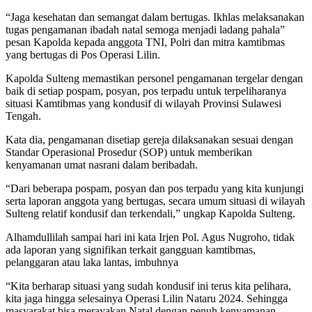
“Jaga kesehatan dan semangat dalam bertugas. Ikhlas melaksanakan
tugas pengamanan ibadah natal semoga menjadi ladang pahala”
pesan Kapolda kepada anggota TNI, Polri dan mitra kamtibmas
yang bertugas di Pos Operasi Lilin.
Kapolda Sulteng memastikan personel pengamanan tergelar dengan
baik di setiap pospam, posyan, pos terpadu untuk terpeliharanya
situasi Kamtibmas yang kondusif di wilayah Provinsi Sulawesi
Tengah.
Kata dia, pengamanan disetiap gereja dilaksanakan sesuai dengan
Standar Operasional Prosedur (SOP) untuk memberikan
kenyamanan umat nasrani dalam beribadah.
“Dari beberapa pospam, posyan dan pos terpadu yang kita kunjungi
serta laporan anggota yang bertugas, secara umum situasi di wilayah
Sulteng relatif kondusif dan terkendali,” ungkap Kapolda Sulteng.
Alhamdullilah sampai hari ini kata Irjen Pol. Agus Nugroho, tidak
ada laporan yang signifikan terkait gangguan kamtibmas,
pelanggaran atau laka lantas, imbuhnya
“Kita berharap situasi yang sudah kondusif ini terus kita pelihara,
kita jaga hingga selesainya Operasi Lilin Nataru 2024. Sehingga
masyarakat bisa merayakan Natal dengan penuh kenyamanan,