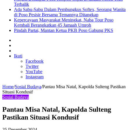
Terbalik
Ada Sabu-Sabu Dalam Pembungkus Softex, Seorang Wanita
di Poso Pesisir Bersama Temannya Ditangkap
Kepercayaan Masyarakat Meningkat, Naba Tour Poso
Kembali Berangkatkan 45 Jamaah Umroh
Pindah Partai, Mantan Ketua PKB Poso Gabung PKS
Sidebar
Artikel
lainnya
Log
In
Ikuti
Facebook
Twitter
YouTube
Instagram
Home
/
Sosial Budaya
/
Pantau Misa Natal, Kapolda Sulteng Pastikan
Situasi Kondusif
Sosial Budaya
Pantau Misa Natal, Kapolda Sulteng
Pastikan Situasi Kondusif
25 Desember 2024