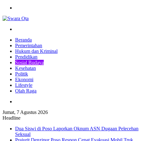
Menu
Pencarian
Beranda
Pemerintahan
Hukum dan Kriminal
Pendidikan
Sosial Budaya
Kesehatan
Politik
Ekonomi
Lifestyle
Olah Raga
Pencarian
Jumat, 7 Agustus 2026
Headline
Dua Siswi di Poso Laporkan Oknum ASN Dugaan Pelecehan
Seksual
Prajurit Denzipur Poso Respon Cepat Evakuasi Mobil Truk