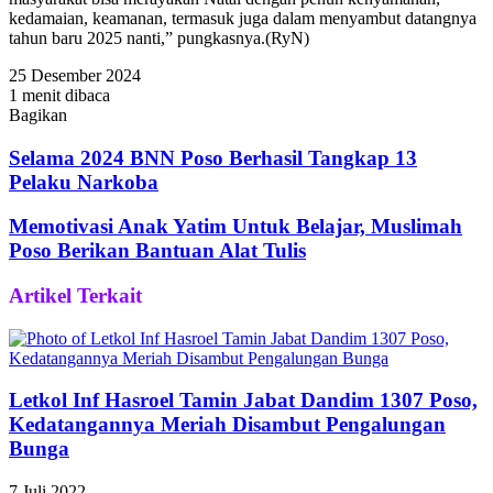
kedamaian, keamanan, termasuk juga dalam menyambut datangnya
tahun baru 2025 nanti,” pungkasnya.(RyN)
25 Desember 2024
1 menit dibaca
Bagikan
Facebook
Twitter
WhatsApp
Telegram
Share
via
Selama 2024 BNN Poso Berhasil Tangkap 13
Email
Pelaku Narkoba
Memotivasi Anak Yatim Untuk Belajar, Muslimah
Poso Berikan Bantuan Alat Tulis
Artikel Terkait
Letkol Inf Hasroel Tamin Jabat Dandim 1307 Poso,
Kedatangannya Meriah Disambut Pengalungan
Bunga
7 Juli 2022