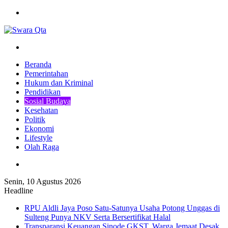
Menu
Pencarian
Beranda
Pemerintahan
Hukum dan Kriminal
Pendidikan
Sosial Budaya
Kesehatan
Politik
Ekonomi
Lifestyle
Olah Raga
Pencarian
Senin, 10 Agustus 2026
Headline
RPU Aldli Jaya Poso Satu-Satunya Usaha Potong Unggas di
Sulteng Punya NKV Serta Bersertifikat Halal
Transparansi Keuangan Sinode GKST, Warga Jemaat Desak