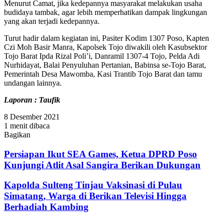
Menurut Camat, jika kedepannya masyarakat melakukan usaha
budidaya tambak, agar lebih memperhatikan dampak lingkungan
yang akan terjadi kedepannya.
Turut hadir dalam kegiatan ini, Pasiter Kodim 1307 Poso, Kapten
Czi Moh Basir Manra, Kapolsek Tojo diwakili oleh Kasubsektor
Tojo Barat Ipda Rizal Poli’i, Danramil 1307-4 Tojo, Pelda Adi
Nurhidayat, Balai Penyuluhan Pertanian, Babinsa se-Tojo Barat,
Pemerintah Desa Mawomba, Kasi Trantib Tojo Barat dan tamu
undangan lainnya.
Laporan : Taufik
8 Desember 2021
1 menit dibaca
Bagikan
Facebook
Twitter
WhatsApp
Telegram
Share
via
Persiapan Ikut SEA Games, Ketua DPRD Poso
Email
Kunjungi Atlit Asal Sangira Berikan Dukungan
Kapolda Sulteng Tinjau Vaksinasi di Pulau
Simatang, Warga di Berikan Televisi Hingga
Berhadiah Kambing