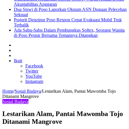
Akuntabilitas Anggaran
Dua Siswi di Poso Laporkan Oknum ASN Dugaan Pelecehan
Seksual
Prajurit Denzipur Poso Respon Cepat Evakuasi Mobil Truk
Terbalik
Ada Sabu-Sabu Dalam Pembungkus Softex, Seorang Wanita
di Poso Pesisir Bersama Temannya Ditangkap
Sidebar
Artikel
lainnya
Log
In
Ikuti
Facebook
Twitter
YouTube
Instagram
Home
/
Sosial Budaya
/
Lestarikan Alam, Pantai Mawomba Tojo
Ditanami Mangrove
Sosial Budaya
Lestarikan Alam, Pantai Mawomba Tojo
Ditanami Mangrove