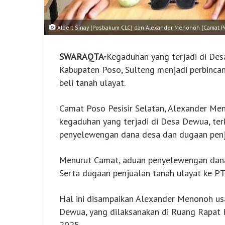
Albert Sinay (Posbakum CLC) dan Alexander Menonoh (Camat Po
SWARAQTA-
Kegaduhan yang terjadi di Des
Kabupaten Poso, Sulteng menjadi perbincan
beli tanah ulayat.
Camat Poso Pesisir Selatan, Alexander Me
kegaduhan yang terjadi di Desa Dewua, ter
penyelewengan dana desa dan dugaan penj
Menurut Camat, aduan penyelewengan dana it
Serta dugaan penjualan tanah ulayat ke PT 
Hal ini disampaikan Alexander Menonoh usai
Dewua, yang dilaksanakan di Ruang Rapat 
2025,