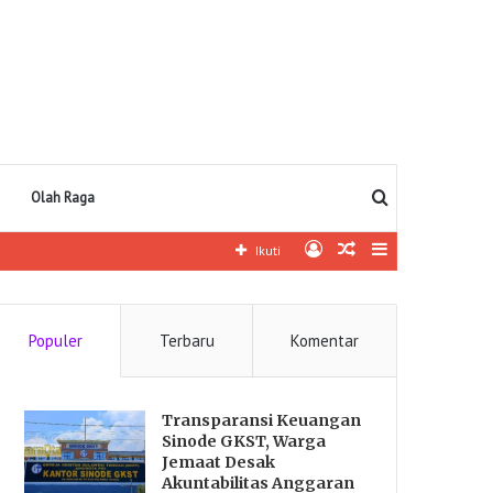
Pencarian
Olah Raga
Log
Artikel
Sidebar
Ikuti
In
lainnya
Populer
Terbaru
Komentar
Transparansi Keuangan
Sinode GKST, Warga
Jemaat Desak
Akuntabilitas Anggaran