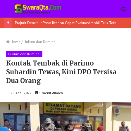
Menu
Pe
Prajurit Denzipur Poso Respon Cepat Evakuasi Mobil Truk Terbalik
Home
/
Hukum dan Kriminal
Hukum dan Kriminal
Kontak Tembak di Parimo
Suhardin Tewas, Kini DPO Tersisa
Dua Orang
28 April 2022
1 menit dibaca