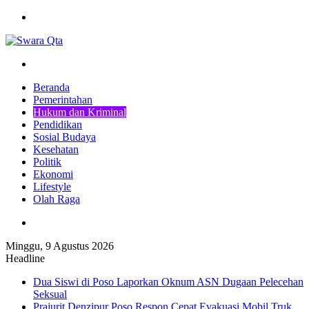
Menu
Pencarian
Beranda
Pemerintahan
Hukum dan Kriminal
Pendidikan
Sosial Budaya
Kesehatan
Politik
Ekonomi
Lifestyle
Olah Raga
Pencarian
Minggu, 9 Agustus 2026
Headline
Dua Siswi di Poso Laporkan Oknum ASN Dugaan Pelecehan
Seksual
Prajurit Denzipur Poso Respon Cepat Evakuasi Mobil Truk