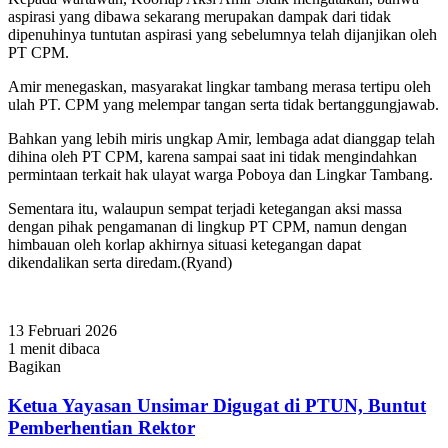
aspirasi yang dibawa sekarang merupakan dampak dari tidak
dipenuhinya tuntutan aspirasi yang sebelumnya telah dijanjikan oleh
PT CPM.
Amir menegaskan, masyarakat lingkar tambang merasa tertipu oleh
ulah PT. CPM yang melempar tangan serta tidak bertanggungjawab.
Bahkan yang lebih miris ungkap Amir, lembaga adat dianggap telah
dihina oleh PT CPM, karena sampai saat ini tidak mengindahkan
permintaan terkait hak ulayat warga Poboya dan Lingkar Tambang.
Sementara itu, walaupun sempat terjadi ketegangan aksi massa
dengan pihak pengamanan di lingkup PT CPM, namun dengan
himbauan oleh korlap akhirnya situasi ketegangan dapat
dikendalikan serta diredam.(Ryand)
13 Februari 2026
1 menit dibaca
Bagikan
Facebook
Twitter
WhatsApp
Telegram
Share
via
Ketua Yayasan Unsimar Digugat di PTUN, Buntut
Email
Pemberhentian Rektor