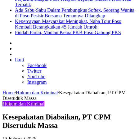
Terbalik
Ada Sabu-Sabu Dalam Pembungkus Softex, Seorang Wanita
di Poso Pesisir Bersama Temannya Ditangkap
Kepercayaan Masyarakat Meningkat, Naba Tour Poso
Kembali Berangkatkan 45 Jamaah Umroh
Pindah Partai, Mantan Ketua PKB Poso Gabung PKS
Sidebar
Artikel
lainnya
Log
In
Ikuti
Facebook
Twitter
YouTube
Instagram
Home
/
Hukum dan Kriminal
/
Kesepakatan Diabaikan, PT CPM
Diseruduk Massa
Hukum dan Kriminal
Kesepakatan Diabaikan, PT CPM
Diseruduk Massa
13 Februari 2026