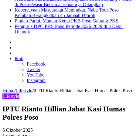
di Poso Pesisir Bersama Temannya Ditangkap
Kepercayaan Masyarakat Meningkat, Naba Tour Poso
Kembali Berangkatkan 45 Jamaah Umroh
Pindah Partai, Mantan Ketua PKB Poso Gabung PKS
Pengurus DPC PKS Poso Periode 2026-2029 di 3 Dapil
Dilantik
Sidebar
Artikel
lainnya
Log
In
Ikuti
Facebook
Twitter
YouTube
Instagram
Home
/
Lifestyle
/
IPTU Rianto Hillian Jabat Kasi Humas Polres Poso
Lifestyle
IPTU Rianto Hillian Jabat Kasi Humas
Polres Poso
6 Oktober 2025
1 menit dibaca