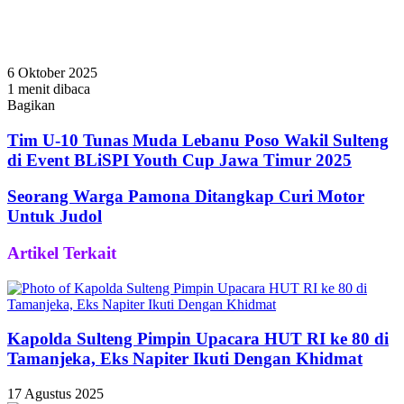
6 Oktober 2025
1 menit dibaca
Bagikan
Facebook
Twitter
WhatsApp
Telegram
Share
via
Tim U-10 Tunas Muda Lebanu Poso Wakil Sulteng
Email
di Event BLiSPI Youth Cup Jawa Timur 2025
Seorang Warga Pamona Ditangkap Curi Motor
Untuk Judol
Artikel Terkait
Kapolda Sulteng Pimpin Upacara HUT RI ke 80 di
Tamanjeka, Eks Napiter Ikuti Dengan Khidmat
17 Agustus 2025