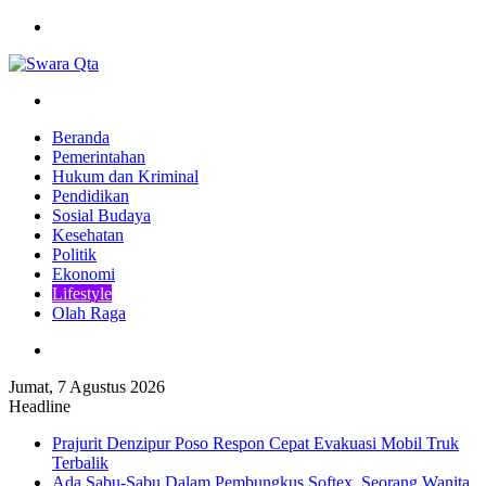
Menu
Pencarian
Beranda
Pemerintahan
Hukum dan Kriminal
Pendidikan
Sosial Budaya
Kesehatan
Politik
Ekonomi
Lifestyle
Olah Raga
Pencarian
Jumat, 7 Agustus 2026
Headline
Prajurit Denzipur Poso Respon Cepat Evakuasi Mobil Truk
Terbalik
Ada Sabu-Sabu Dalam Pembungkus Softex, Seorang Wanita