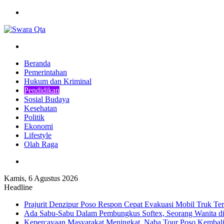
Menu
Pencarian
Beranda
Pemerintahan
Hukum dan Kriminal
Pendidikan
Sosial Budaya
Kesehatan
Politik
Ekonomi
Lifestyle
Olah Raga
Pencarian
Kamis, 6 Agustus 2026
Headline
Prajurit Denzipur Poso Respon Cepat Evakuasi Mobil Truk Ter
Ada Sabu-Sabu Dalam Pembungkus Softex, Seorang Wanita di
Kepercayaan Masyarakat Meningkat, Naba Tour Poso Kembal