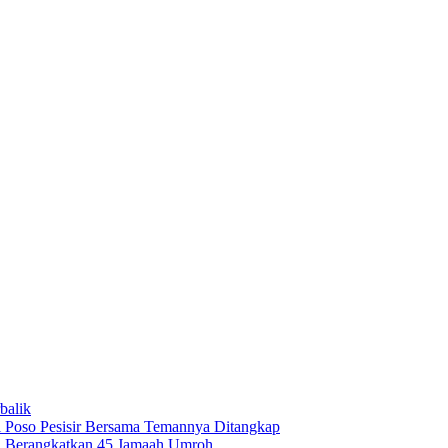
balik
 Poso Pesisir Bersama Temannya Ditangkap
i Berangkatkan 45 Jamaah Umroh