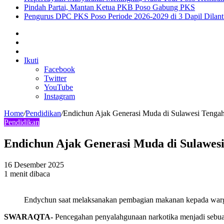
Pindah Partai, Mantan Ketua PKB Poso Gabung PKS
Pengurus DPC PKS Poso Periode 2026-2029 di 3 Dapil Dilant
Sidebar
Artikel
lainnya
Log
In
Ikuti
Facebook
Twitter
YouTube
Instagram
Home
/
Pendidikan
/
Endichun Ajak Generasi Muda di Sulawesi Tenga
Pendidikan
Endichun Ajak Generasi Muda di Sulawes
16 Desember 2025
1 menit dibaca
Endychun saat melaksanakan pembagian makanan kepada warg
SWARAQTA-
Pencegahan penyalahgunaan narkotika menjadi sebu