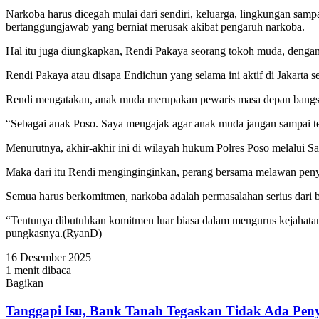
Narkoba harus dicegah mulai dari sendiri, keluarga, lingkungan sam
bertanggungjawab yang berniat merusak akibat pengaruh narkoba.
Hal itu juga diungkapkan, Rendi Pakaya seorang tokoh muda, dengan
Rendi Pakaya atau disapa Endichun yang selama ini aktif di Jakarta
Rendi mengatakan, anak muda merupakan pewaris masa depan bangsa,
“Sebagai anak Poso. Saya mengajak agar anak muda jangan sampai ter
Menurutnya, akhir-akhir ini di wilayah hukum Polres Poso melalui S
Maka dari itu Rendi menginginginkan, perang bersama melawan peny
Semua harus berkomitmen, narkoba adalah permasalahan serius dari b
“Tentunya dibutuhkan komitmen luar biasa dalam mengurus kejahatan 
pungkasnya.(RyanD)
16 Desember 2025
1 menit dibaca
Bagikan
Facebook
Twitter
WhatsApp
Telegram
Share
via
Tanggapi Isu, Bank Tanah Tegaskan Tidak Ada Pe