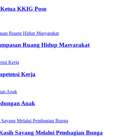
 Ketua KKIG Poso
rampasan Ruang Hidup Masyarakat
mpetensi Kerja
indungan Anak
n Kasih Sayang Melalui Pembagian Bunga