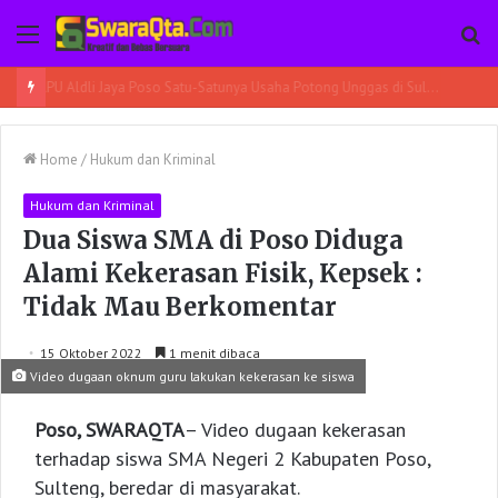
Menu
Pe
Home
/
Hukum dan Kriminal
Hukum dan Kriminal
Dua Siswa SMA di Poso Diduga
Alami Kekerasan Fisik, Kepsek :
Tidak Mau Berkomentar
15 Oktober 2022
1 menit dibaca
Video dugaan oknum guru lakukan kekerasan ke siswa
Poso, SWARAQTA
– Video dugaan kekerasan
terhadap siswa SMA Negeri 2 Kabupaten Poso,
Sulteng, beredar di masyarakat.