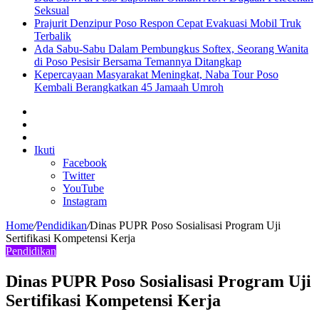
Seksual
Prajurit Denzipur Poso Respon Cepat Evakuasi Mobil Truk
Terbalik
Ada Sabu-Sabu Dalam Pembungkus Softex, Seorang Wanita
di Poso Pesisir Bersama Temannya Ditangkap
Kepercayaan Masyarakat Meningkat, Naba Tour Poso
Kembali Berangkatkan 45 Jamaah Umroh
Sidebar
Artikel
lainnya
Log
In
Ikuti
Facebook
Twitter
YouTube
Instagram
Home
/
Pendidikan
/
Dinas PUPR Poso Sosialisasi Program Uji
Sertifikasi Kompetensi Kerja
Pendidikan
Dinas PUPR Poso Sosialisasi Program Uji
Sertifikasi Kompetensi Kerja