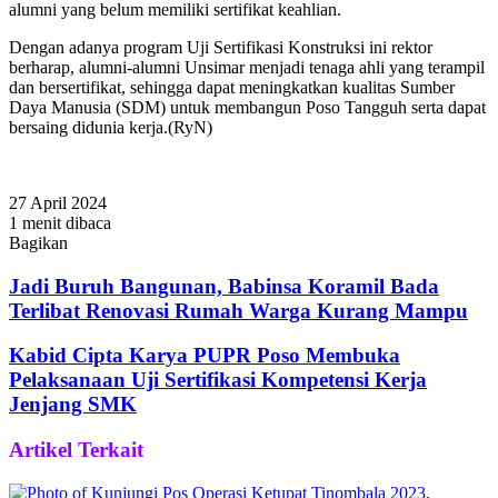
alumni yang belum memiliki sertifikat keahlian.
Dengan adanya program Uji Sertifikasi Konstruksi ini rektor
berharap, alumni-alumni Unsimar menjadi tenaga ahli yang terampil
dan bersertifikat, sehingga dapat meningkatkan kualitas Sumber
Daya Manusia (SDM) untuk membangun Poso Tangguh serta dapat
bersaing didunia kerja.(RyN)
27 April 2024
1 menit dibaca
Bagikan
Facebook
Twitter
WhatsApp
Telegram
Share
via
Jadi Buruh Bangunan, Babinsa Koramil Bada
Email
Terlibat Renovasi Rumah Warga Kurang Mampu
Kabid Cipta Karya PUPR Poso Membuka
Pelaksanaan Uji Sertifikasi Kompetensi Kerja
Jenjang SMK
Artikel Terkait