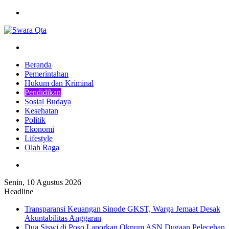
Menu
Pencarian
Beranda
Pemerintahan
Hukum dan Kriminal
Pendidikan
Sosial Budaya
Kesehatan
Politik
Ekonomi
Lifestyle
Olah Raga
Pencarian
Senin, 10 Agustus 2026
Headline
Transparansi Keuangan Sinode GKST, Warga Jemaat Desak
Akuntabilitas Anggaran
Dua Siswi di Poso Laporkan Oknum ASN Dugaan Pelecehan