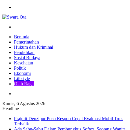
Menu
Pencarian
Beranda
Pemerintahan
Hukum dan Kriminal
Pendidikan
Sosial Budaya
Kesehatan
Politik
Ekonomi
Lifestyle
Olah Raga
Pencarian
Kamis, 6 Agustus 2026
Headline
Prajurit Denzipur Poso Respon Cepat Evakuasi Mobil Truk
Terbalik
Ada Sabu-Sabu Dalam Pembungkus Softex, Seorang Wanita