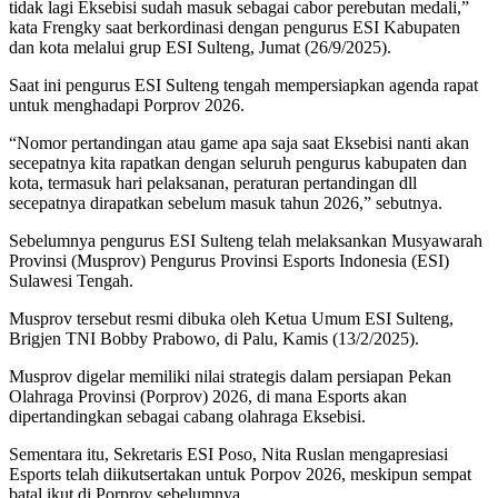
tidak lagi Eksebisi sudah masuk sebagai cabor perebutan medali,”
kata Frengky saat berkordinasi dengan pengurus ESI Kabupaten
dan kota melalui grup ESI Sulteng, Jumat (26/9/2025).
Saat ini pengurus ESI Sulteng tengah mempersiapkan agenda rapat
untuk menghadapi Porprov 2026.
“Nomor pertandingan atau game apa saja saat Eksebisi nanti akan
secepatnya kita rapatkan dengan seluruh pengurus kabupaten dan
kota, termasuk hari pelaksanan, peraturan pertandingan dll
secepatnya dirapatkan sebelum masuk tahun 2026,” sebutnya.
Sebelumnya pengurus ESI Sulteng telah melaksankan Musyawarah
Provinsi (Musprov) Pengurus Provinsi Esports Indonesia (ESI)
Sulawesi Tengah.
Musprov tersebut resmi dibuka oleh Ketua Umum ESI Sulteng,
Brigjen TNI Bobby Prabowo, di Palu, Kamis (13/2/2025).
Musprov digelar memiliki nilai strategis dalam persiapan Pekan
Olahraga Provinsi (Porprov) 2026, di mana Esports akan
dipertandingkan sebagai cabang olahraga Eksebisi.
Sementara itu, Sekretaris ESI Poso, Nita Ruslan mengapresiasi
Esports telah diikutsertakan untuk Porpov 2026, meskipun sempat
batal ikut di Porprov sebelumnya.