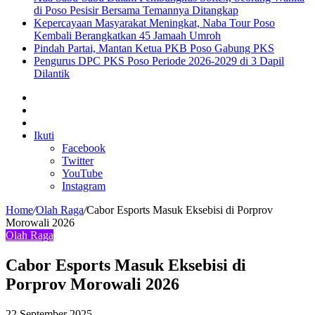
di Poso Pesisir Bersama Temannya Ditangkap
Kepercayaan Masyarakat Meningkat, Naba Tour Poso
Kembali Berangkatkan 45 Jamaah Umroh
Pindah Partai, Mantan Ketua PKB Poso Gabung PKS
Pengurus DPC PKS Poso Periode 2026-2029 di 3 Dapil
Dilantik
Sidebar
Artikel
lainnya
Log
In
Ikuti
Facebook
Twitter
YouTube
Instagram
Home
/
Olah Raga
/
Cabor Esports Masuk Eksebisi di Porprov
Morowali 2026
Olah Raga
Cabor Esports Masuk Eksebisi di
Porprov Morowali 2026
22 September 2025