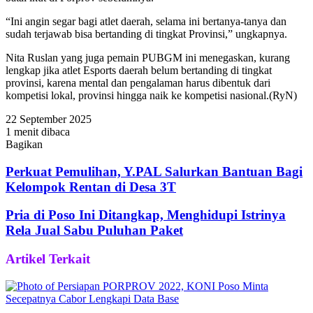
“Ini angin segar bagi atlet daerah, selama ini bertanya-tanya dan
sudah terjawab bisa bertanding di tingkat Provinsi,” ungkapnya.
Nita Ruslan yang juga pemain PUBGM ini menegaskan, kurang
lengkap jika atlet Esports daerah belum bertanding di tingkat
provinsi, karena mental dan pengalaman harus dibentuk dari
kompetisi lokal, provinsi hingga naik ke kompetisi nasional.(RyN)
22 September 2025
1 menit dibaca
Bagikan
Facebook
Twitter
WhatsApp
Telegram
Share
via
Perkuat Pemulihan, Y.PAL Salurkan Bantuan Bagi
Email
Kelompok Rentan di Desa 3T
Pria di Poso Ini Ditangkap, Menghidupi Istrinya
Rela Jual Sabu Puluhan Paket
Artikel Terkait