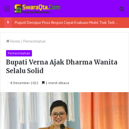
Menu
Pe
Prajurit Denzipur Poso Respon Cepat Evakuasi Mobil Truk Terbalik
Home
/
Pemerintahan
Pemerintahan
Bupati Verna Ajak Dharma Wanita
Selalu Solid
8 Desember 2022
1 menit dibaca