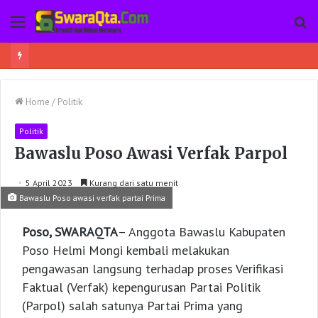
Menu
Pe
Ada Sabu-Sabu Dalam Pembungkus Softex, Seorang Wanita di Poso Pesisir Bersama Temannya Ditangkap
Home
/
Politik
Politik
Bawaslu Poso Awasi Verfak Parpol
5 April 2023
Kurang dari satu menit
Bawaslu Poso awasi verfak partai Prima
Poso, SWARAQTA
– Anggota Bawaslu Kabupaten
Poso Helmi Mongi kembali melakukan
pengawasan langsung terhadap proses Verifikasi
Faktual (Verfak) kepengurusan Partai Politik
(Parpol) salah satunya Partai Prima yang