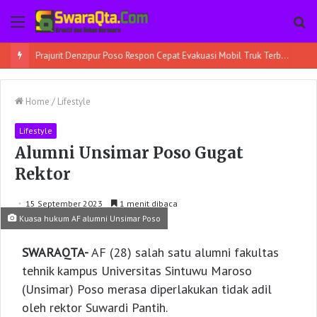
Menu
Pe
Prajurit Denzipur Poso Respon Cepat Evakuasi Mobil Truk Terbalik
Home
/
Lifestyle
Lifestyle
Alumni Unsimar Poso Gugat
Rektor
15 September 2023
1 menit dibaca
Kuasa hukum AF alumni Unsimar Poso
SWARAQTA-
AF (28) salah satu alumni fakultas
tehnik kampus Universitas Sintuwu Maroso
(Unsimar) Poso merasa diperlakukan tidak adil
oleh rektor Suwardi Pantih.