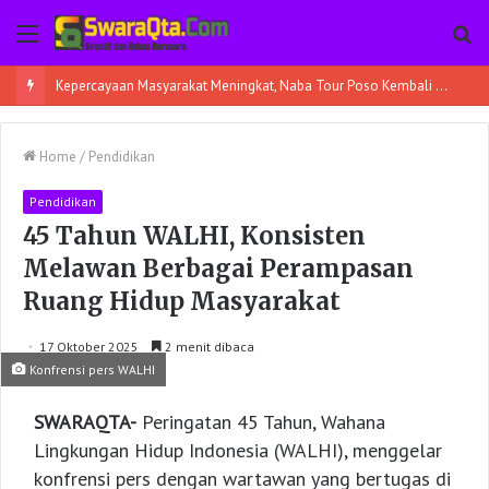
Menu
Pe
Kepercayaan Masyarakat Meningkat, Naba Tour Poso Kembali Berangkatkan 45 Jamaah Umroh
Home
/
Pendidikan
Pendidikan
45 Tahun WALHI, Konsisten
Melawan Berbagai Perampasan
Ruang Hidup Masyarakat
17 Oktober 2025
2 menit dibaca
Konfrensi pers WALHI
SWARAQTA-
Peringatan 45 Tahun, Wahana
Lingkungan Hidup Indonesia (WALHI), menggelar
konfrensi pers dengan wartawan yang bertugas di