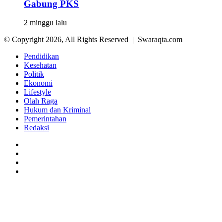
Gabung PKS
2 minggu lalu
© Copyright 2026, All Rights Reserved | Swaraqta.com
Pendidikan
Kesehatan
Politik
Ekonomi
Lifestyle
Olah Raga
Hukum dan Kriminal
Pemerintahan
Redaksi
Facebook
Twitter
YouTube
Instagram
Back
to
top
button