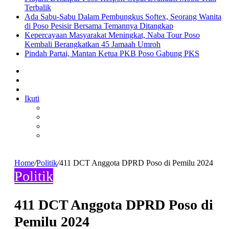
Terbalik
Ada Sabu-Sabu Dalam Pembungkus Softex, Seorang Wanita
di Poso Pesisir Bersama Temannya Ditangkap
Kepercayaan Masyarakat Meningkat, Naba Tour Poso
Kembali Berangkatkan 45 Jamaah Umroh
Pindah Partai, Mantan Ketua PKB Poso Gabung PKS
Sidebar
Artikel
lainnya
Log
In
Ikuti
Home
/
Politik
/
411 DCT Anggota DPRD Poso di Pemilu 2024
Politik
411 DCT Anggota DPRD Poso di
Pemilu 2024