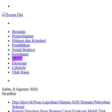
Menu
Pencarian
Beranda
Pemerintahan
Hukum dan Kriminal
Pendidikan
Sosial Budaya
Kesehatan
Politik
Ekonomi
Lifestyle
Olah Raga
Pencarian
Sabtu, 8 Agustus 2026
Headline
Dua Siswi di Poso Laporkan Oknum ASN Dugaan Pelecehan
Seksual
Prajurit Denzipur Poso Respon Cepat Evakuasi Mobil Truk