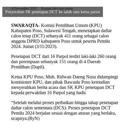
4 November 2023
Kurang dari satu menit
Penyerahan SK penetapan DCT ke salah satu ketua partai
SWARAQTA-
Komisi Pemilihan Umum (KPU)
Kabupaten Poso, Sulawesi Tengah, menetapkan daftar
calon tetap (DCT) sebanyak 411 orang sebagai calon
anggota DPRD kabupaten Poso untuk peserta Pemilu
2024. Jumat (3/11/2023).
Penetapan DCT dari 16 Parpol terdiri laki-laki 260 orang
dan perempuan sebanyak 151 orang di 4 Daerah
Pemilihan (Dapil).
Ketua KPU Poso, Muh. Ridwan Daeng Nusu didampingi
komisioner KPU, dan pihak Bawaslu Poso kemudian
menyerahkan berita acara dan SK KPU penetapan DCT
kepada perwakilan 16 Parpol yang hadir.
“Setelah melalui proses perbaikan hingga tahap penetapan
daftar calon sementara (DCS). Proses penetapan DCT
Pemilu 2024 berjalan sesuai dengan aturan yang berlaku,
ucapnya.(RyN)