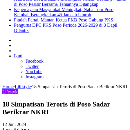
di Poso Pesisir Bersama Temannya Ditangkap
Kepercayaan Masyarakat Meningkat, Naba Tour Poso
Kembali Berangkatkan 45 Jamaah Umroh
Pindah Partai, Mantan Ketua PKB Poso Gabung PKS
Pengurus DPC PKS Poso Periode 2026-2029 di 3 Dapil
Dilantik
Sidebar
Artikel
lainnya
Log
In
Ikuti
Facebook
Twitter
YouTube
Instagram
Home
/
Lifestyle
/
18 Simpatisan Teroris di Poso Sadar Berikrar NKRI
Lifestyle
18 Simpatisan Teroris di Poso Sadar
Berikrar NKRI
12 Juni 2024
1 menit dibaca