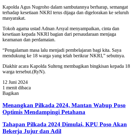
Kapolda Agus Nugroho dalam sambutannya berharap, semangat
terhadap kesetiaan NKRI terus dijaga dan digelorakan ke seluruh
masyarakat.
Tokoh agama ustad Adnan Arsyal menyampaikan, cinta dan
kesetiaan kepada NKRI bagian dari persaudaraan menjaga
keamanan dan perdamaian.
“Pengalaman masa lalu menjadi pembelajaran bagi kita. Saya
mendukung ke 18 warga yang telah berikrar NKRI,” sebutnya.
Diakhir acara Kapolda Sulteng membagikan bingkisan kepada 18
warga tersebut.(RyN).
12 Juni 2024
1 menit dibaca
Bagikan
Facebook
Twitter
WhatsApp
Telegram
Share
via
Menangkan Pilkada 2024, Mantan Wabup Poso
Email
Optimis Mendampingi Petahana
Tahapan Pilkada 2024 Dimulai, KPU Poso Akan
Bekerja Jujur dan Adil