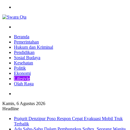
Menu
Pencarian
Beranda
Pemerintahan
Hukum dan Kriminal
Pendidikan
Sosial Budaya
Kesehatan
Politik
Ekonomi
Lifestyle
Olah Raga
Pencarian
Kamis, 6 Agustus 2026
Headline
Prajurit Denzipur Poso Respon Cepat Evakuasi Mobil Truk
Terbalik
Ada Sabu-Sabu Dalam Pembungkus Softex, Seorang Wanita