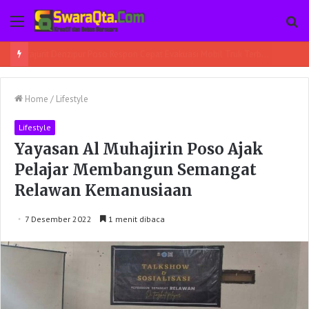
Menu
Pe
Home
/
Lifestyle
Lifestyle
Yayasan Al Muhajirin Poso Ajak
Pelajar Membangun Semangat
Relawan Kemanusiaan
7 Desember 2022
1 menit dibaca