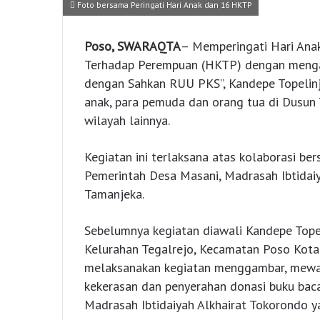
Foto bersama Peringati Hari Anak dan 16 HKTP
Poso, SWARAQTA
– Memperingati Hari Anak
Terhadap Perempuan (HKTP) dengan menga
dengan Sahkan RUU PKS”, Kandepe Topelin
anak, para pemuda dan orang tua di Dusun
wilayah lainnya.
Kegiatan ini terlaksana atas kolaborasi 
Pemerintah Desa Masani, Madrasah Ibtidai
Tamanjeka.
Sebelumnya kegiatan diawali Kandepe Tope
Kelurahan Tegalrejo, Kecamatan Poso Kot
melaksanakan kegiatan menggambar, mewar
kekerasan dan penyerahan donasi buku baca
Madrasah Ibtidaiyah Alkhairat Tokorondo y