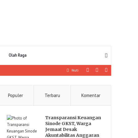
Pencarian
Olah Raga
Log
Artikel
Sidebar
Ikuti
In
lainnya
Populer
Terbaru
Komentar
Transparansi Keuangan
Sinode GKST, Warga
Jemaat Desak
Akuntabilitas Anggaran