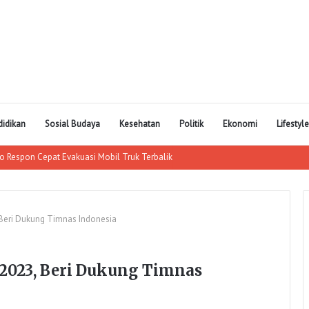
didikan
Sosial Budaya
Kesehatan
Politik
Ekonomi
Lifestyle
m Pembungkus Softex, Seorang Wanita di Poso Pesisir Bersama Temannya Dita
 Beri Dukung Timnas Indonesia
 2023, Beri Dukung Timnas