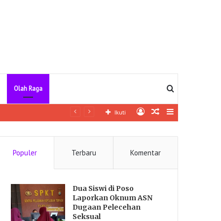
Pencarian
Olah Raga
Log
Artikel
Sidebar
ngkap
Ikuti
In
lainnya
Populer
Terbaru
Komentar
Dua Siswi di Poso
Laporkan Oknum ASN
Dugaan Pelecehan
Seksual