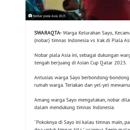
Nobar piala Asia 2023
SWARAQTA-
Warga Kelurahan Sayo, Kecama
(nobar) timnas Indonesia vs Irak di Piala As
Nobar piala Asia ini, sebagai dukungan wa
tengah berjuang di Asian Cup Qatar 2023.
Antusias warga Sayo berbondong-bondong m
rumah warga. Teriakan dan yel-yel mewarna
Amang warga Sayo mengatakan, nobar dila
dalam mendukung timnas Indonesia.
“Pokoknya di Sayo ini kalau timnas main, p
doa untuk timnas kita,” ucapnya. Senin mal