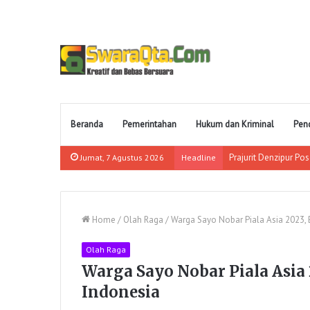
Beranda
Pemerintahan
Hukum dan Kriminal
Pen
Ada Sabu-Sabu Dala
Jumat, 7 Agustus 2026
Headline
Home
/
Olah Raga
/
Warga Sayo Nobar Piala Asia 2023,
Olah Raga
Warga Sayo Nobar Piala Asia
Indonesia