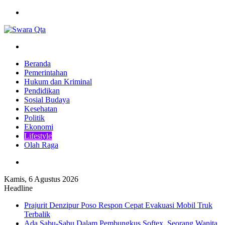
Menu
Pencarian
Beranda
Pemerintahan
Hukum dan Kriminal
Pendidikan
Sosial Budaya
Kesehatan
Politik
Ekonomi
Lifestyle
Olah Raga
Pencarian
Kamis, 6 Agustus 2026
Headline
Prajurit Denzipur Poso Respon Cepat Evakuasi Mobil Truk
Terbalik
Ada Sabu-Sabu Dalam Pembungkus Softex, Seorang Wanita