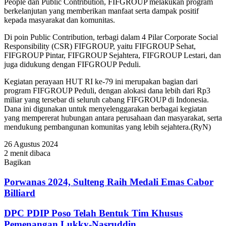
People dan Public Contribution, FIFGROUP melakukan program
berkelanjutan yang memberikan manfaat serta dampak positif
kepada masyarakat dan komunitas.
Di poin Public Contribution, terbagi dalam 4 Pilar Corporate Social
Responsibility (CSR) FIFGROUP, yaitu FIFGROUP Sehat,
FIFGROUP Pintar, FIFGROUP Sejahtera, FIFGROUP Lestari, dan
juga didukung dengan FIFGROUP Peduli.
Kegiatan perayaan HUT RI ke-79 ini merupakan bagian dari
program FIFGROUP Peduli, dengan alokasi dana lebih dari Rp3
miliar yang tersebar di seluruh cabang FIFGROUP di Indonesia.
Dana ini digunakan untuk menyelenggarakan berbagai kegiatan
yang mempererat hubungan antara perusahaan dan masyarakat, serta
mendukung pembangunan komunitas yang lebih sejahtera.(RyN)
26 Agustus 2024
2 menit dibaca
Bagikan
Facebook
Twitter
WhatsApp
Telegram
Share
via
Porwanas 2024, Sulteng Raih Medali Emas Cabor
Email
Billiard
DPC PDIP Poso Telah Bentuk Tim Khusus
Pemenangan Lukky-Nasruddin