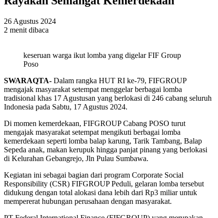
Rayakan Semangat Kemerdekaan
26 Agustus 2024
2 menit dibaca
keseruan warga ikut lomba yang digelar FIF Group
Poso
SWARAQTA-
Dalam rangka HUT RI ke-79, FIFGROUP
mengajak masyarakat setempat menggelar berbagai lomba
tradisional khas 17 Agustusan yang berlokasi di 246 cabang seluruh
Indonesia pada Sabtu, 17 Agustus 2024.
Di momen kemerdekaan, FIFGROUP Cabang POSO turut
mengajak masyarakat setempat mengikuti berbagai lomba
kemerdekaan seperti lomba balap karung, Tarik Tambang, Balap
Sepeda anak, makan kerupuk hingga panjat pinang yang berlokasi
di Kelurahan Gebangrejo, Jln Pulau Sumbawa.
Kegiatan ini sebagai bagian dari program Corporate Social
Responsibility (CSR) FIFGROUP Peduli, gelaran lomba tersebut
didukung dengan total alokasi dana lebih dari Rp3 miliar untuk
mempererat hubungan perusahaan dengan masyarakat.
PT Federal International Finance (FIFGROUP) yang merupakan