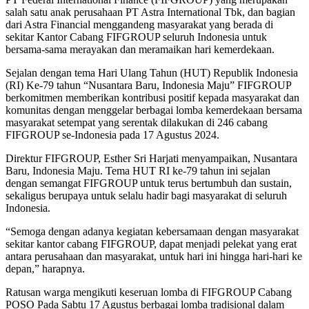
salah satu anak perusahaan PT Astra International Tbk, dan bagian
dari Astra Financial menggandeng masyarakat yang berada di
sekitar Kantor Cabang FIFGROUP seluruh Indonesia untuk
bersama-sama merayakan dan meramaikan hari kemerdekaan.
Sejalan dengan tema Hari Ulang Tahun (HUT) Republik Indonesia
(RI) Ke-79 tahun “Nusantara Baru, Indonesia Maju” FIFGROUP
berkomitmen memberikan kontribusi positif kepada masyarakat dan
komunitas dengan menggelar berbagai lomba kemerdekaan bersama
masyarakat setempat yang serentak dilakukan di 246 cabang
FIFGROUP se-Indonesia pada 17 Agustus 2024.
Direktur FIFGROUP, Esther Sri Harjati menyampaikan, Nusantara
Baru, Indonesia Maju. Tema HUT RI ke-79 tahun ini sejalan
dengan semangat FIFGROUP untuk terus bertumbuh dan sustain,
sekaligus berupaya untuk selalu hadir bagi masyarakat di seluruh
Indonesia.
“Semoga dengan adanya kegiatan kebersamaan dengan masyarakat
sekitar kantor cabang FIFGROUP, dapat menjadi pelekat yang erat
antara perusahaan dan masyarakat, untuk hari ini hingga hari-hari ke
depan,” harapnya.
Ratusan warga mengikuti keseruan lomba di FIFGROUP Cabang
POSO Pada Sabtu 17 Agustus berbagai lomba tradisional dalam