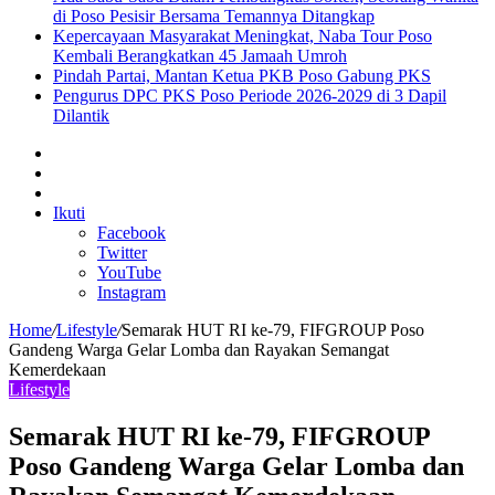
di Poso Pesisir Bersama Temannya Ditangkap
Kepercayaan Masyarakat Meningkat, Naba Tour Poso
Kembali Berangkatkan 45 Jamaah Umroh
Pindah Partai, Mantan Ketua PKB Poso Gabung PKS
Pengurus DPC PKS Poso Periode 2026-2029 di 3 Dapil
Dilantik
Sidebar
Artikel
lainnya
Log
In
Ikuti
Facebook
Twitter
YouTube
Instagram
Home
/
Lifestyle
/
Semarak HUT RI ke-79, FIFGROUP Poso
Gandeng Warga Gelar Lomba dan Rayakan Semangat
Kemerdekaan
Lifestyle
Semarak HUT RI ke-79, FIFGROUP
Poso Gandeng Warga Gelar Lomba dan