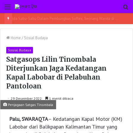
Menu
Pe
Ada Sabu-Sabu Dalam Pembungkus Softex, Seorang Wanita di Poso Pesisir Bersama Temannya Ditangkap
Home
/
Sosial Budaya
Sosial Budaya
Satgasops Lilin Tinombala
Diterjunkan Jaga Kedatangan
Kapal Labobar di Pelabuhan
Pantoloan
29 Desember 2022
1 menit dibaca
Penjagaan Satgas Tinombala
Palu, SWARAQTA
– Kedatangan Kapal Motor (KM)
Labobar dari Balikpapan Kalimantan Timur yang