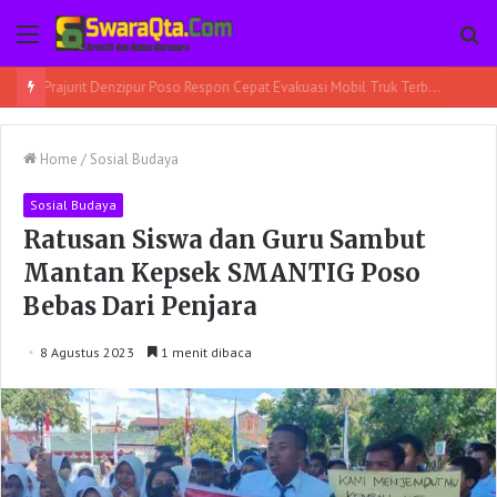
Menu
Pe
Prajurit Denzipur Poso Respon Cepat Evakuasi Mobil Truk Terbalik
Home
/
Sosial Budaya
Sosial Budaya
Ratusan Siswa dan Guru Sambut
Mantan Kepsek SMANTIG Poso
Bebas Dari Penjara
8 Agustus 2023
1 menit dibaca