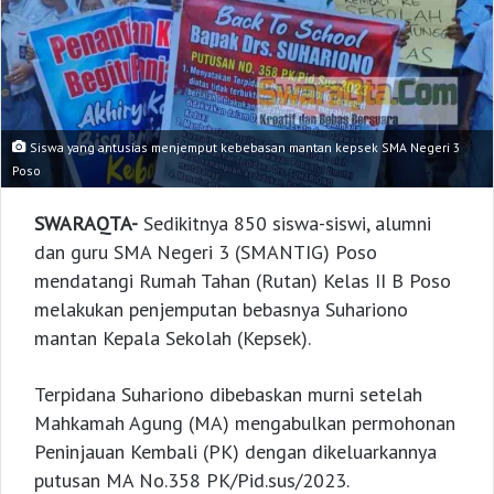
Siswa yang antusias menjemput kebebasan mantan kepsek SMA Negeri 3
Poso
SWARAQTA-
Sedikitnya 850 siswa-siswi, alumni
dan guru SMA Negeri 3 (SMANTIG) Poso
mendatangi Rumah Tahan (Rutan) Kelas II B Poso
melakukan penjemputan bebasnya Suhariono
mantan Kepala Sekolah (Kepsek).
Terpidana Suhariono dibebaskan murni setelah
Mahkamah Agung (MA) mengabulkan permohonan
Peninjauan Kembali (PK) dengan dikeluarkannya
putusan MA No.358 PK/Pid.sus/2023.