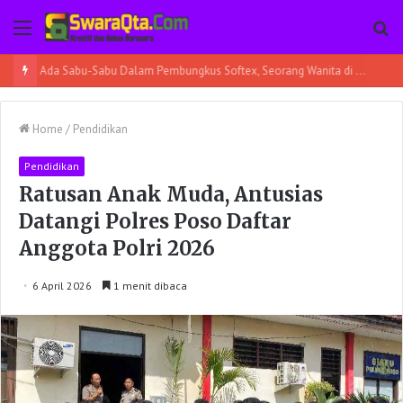
Menu
Pe
Ada Sabu-Sabu Dalam Pembungkus Softex, Seorang Wanita di Poso Pesisir Bersama Temannya Ditangkap
Home
/
Pendidikan
Pendidikan
Ratusan Anak Muda, Antusias
Datangi Polres Poso Daftar
Anggota Polri 2026
6 April 2026
1 menit dibaca