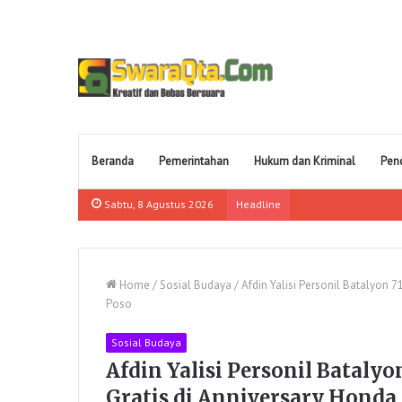
Beranda
Pemerintahan
Hukum dan Kriminal
Pen
Sabtu, 8 Agustus 2026
Headline
Home
/
Sosial Budaya
/
Afdin Yalisi Personil Batalyon 
Poso
Sosial Budaya
Afdin Yalisi Personil Bataly
Gratis di Anniversary Honda