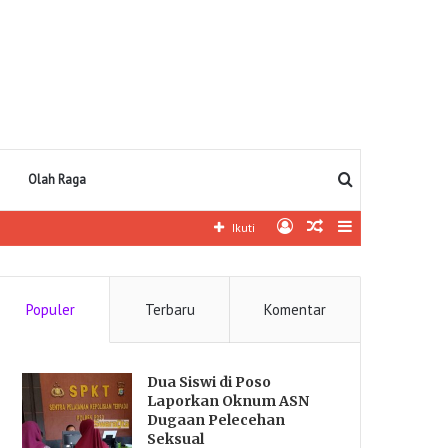
Pencarian
Olah Raga
Log
Artikel
Sidebar
Ikuti
In
lainnya
Populer
Terbaru
Komentar
Dua Siswi di Poso
Laporkan Oknum ASN
Dugaan Pelecehan
Seksual