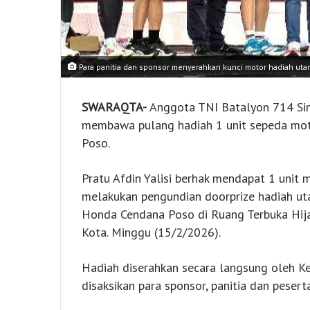
Para panitia dan sponsor menyerahkan kunci motor hadiah utam
SWARAQTA-
Anggota TNI Batalyon 714 Sint
membawa pulang hadiah 1 unit sepeda moto
Poso.
Pratu Afdin Yalisi berhak mendapat 1 unit 
melakukan pengundian doorprize hadiah ut
Honda Cendana Poso di Ruang Terbuka Hij
Kota. Minggu (15/2/2026).
Hadiah diserahkan secara langsung oleh 
disaksikan para sponsor, panitia dan peserta