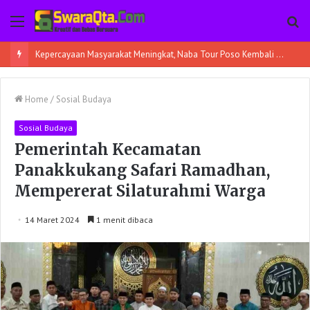
Menu
Pe
Kepercayaan Masyarakat Meningkat, Naba Tour Poso Kembali Berangkatkan 45 Jamaah Umroh
Home
/
Sosial Budaya
Sosial Budaya
Pemerintah Kecamatan
Panakkukang Safari Ramadhan,
Mempererat Silaturahmi Warga
14 Maret 2024
1 menit dibaca