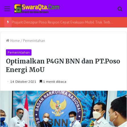
Menu
Pe
Prajurit Denzipur Poso Respon Cepat Evakuasi Mobil Truk Terbalik
Home
/
Pemerintahan
Pemerintahan
Optimalkan P4GN BNN dan PT.Poso
Energi MoU
14 Oktober 2021
1 menit dibaca