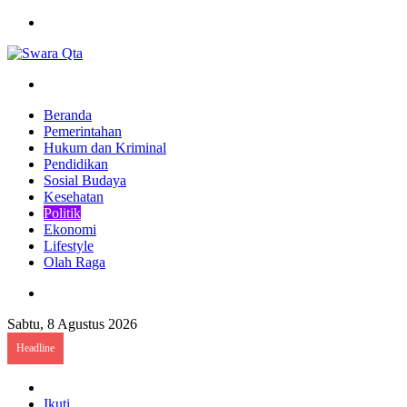
Menu
Pencarian
Beranda
Pemerintahan
Hukum dan Kriminal
Pendidikan
Sosial Budaya
Kesehatan
Politik
Ekonomi
Lifestyle
Olah Raga
Pencarian
Sabtu, 8 Agustus 2026
Headline
Log
In
Ikuti