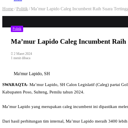
Home
/
Politik
/
Ma’mur Lapido Caleg Incumbent Raih Suara Tertinggi
Politik
Ma’mur Lapido Caleg Incumbent Raih Su
2 Maret 2024
1 menit dibaca
Ma'mur Lapido, SH
SWARAQTA-
Ma’mur Lapido, SH Calon Legislatif (Caleg) partai Gol
Kabupaten Poso, Sulteng, Pemilu tahun 2024.
Ma’mur Lapido yang merupakan caleg incumbent ini dipastikan mel
Dari hasil perhitungan tim internal, Ma’mur Lapido meraih 3400 lebih 