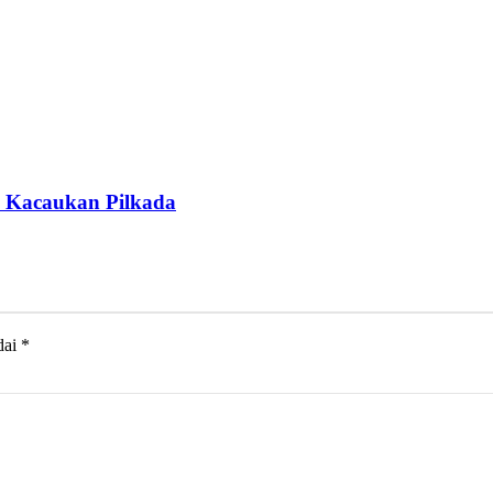
n Kacaukan Pilkada
dai
*