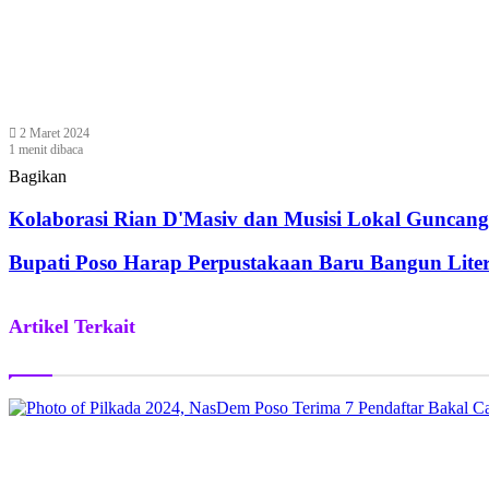
2 Maret 2024
1 menit dibaca
Bagikan
Facebook
Twitter
WhatsApp
Telegram
Share
via
Kolaborasi Rian D'Masiv dan Musisi Lokal Gunca
Email
Bupati Poso Harap Perpustakaan Baru Bangun Lite
Artikel Terkait