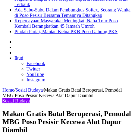
Terbalik
Ada Sabu-Sabu Dalam Pembungkus Softex, Seorang Wanita
di Poso Pesisir Bersama Temannya Ditangkap
Kepercayaan Masyarakat Meningkat, Naba Tour Poso
Kembali Berangkatkan 45 Jamaah Umroh
Pindah Partai, Mantan Ketua PKB Poso Gabung PKS
Sidebar
Artikel
lainnya
Log
In
Ikuti
Facebook
Twitter
YouTube
Instagram
Home
/
Sosial Budaya
/
Makan Gratis Batal Beroperasi, Pemodal
MBG Poso Pesisir Kecewa Alat Dapur Diambil
Sosial Budaya
Makan Gratis Batal Beroperasi, Pemodal
MBG Poso Pesisir Kecewa Alat Dapur
Diambil