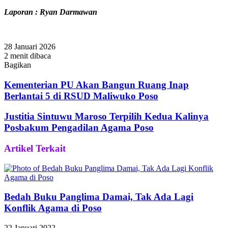
Laporan : Ryan Darmawan
28 Januari 2026
2 menit dibaca
Bagikan
Facebook
Twitter
WhatsApp
Telegram
Share
via
Kementerian PU Akan Bangun Ruang Inap
Email
Berlantai 5 di RSUD Maliwuko Poso
Justitia Sintuwu Maroso Terpilih Kedua Kalinya
Posbakum Pengadilan Agama Poso
Artikel Terkait
Bedah Buku Panglima Damai, Tak Ada Lagi
Konflik Agama di Poso
22 Januari 2022