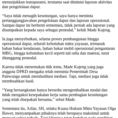
menunjukkan transparansi, terutama saat dimintai laporan aktivitas
dan pengelolaan dapur.
“Saya tidak menagih keuntungan, saya hanya meminta
pertanggungjawaban pengelolaan dapur dan laporan operasional.
Sampai dapur ini berhenti sementara, tidak pernah ada laporan yang
disampaikan kepada saya sebagai pemodal,” keluh Made Kajeng.
Ia juga menyebutkan, selama proses pembangunan hingga
operasional dapur, seluruh kebutuhan mitra yayasan, termasuk
bahan bakar kendaraan, bahan bakar mobil operasional pengantaran
MBG, hingga kebutuhan kecil seperti tali rafia dan materai, turut
ditanggung pemodal.
Karena tidak menemukan titik temu, Made Kajeng yang juga
anggota DPRD mengaku telah meminta Pemerintah Desa
Patiwunga untuk memfasilitasi mediasi. Tapi, mediasi juga tidak
membuahkan hasil.
“Yang bersangkutan hanya bersedia mengembalikan modal dan
tidak mengakui kesepakatan kerja sama pembagian keuntungan
yang telah disepakati bersama,” sebut Made.
Sementara itu, Arfan, SH, selaku Kuasa Hukum Mitra Yayasan Olga
Bawer, menyampaikan pihaknya telah berupaya maksimal untuk
mencari solusi terbaik. Tapi kliennya tetap bertahan pada pendirian