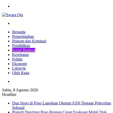
Menu
Pencarian
Beranda
Pemerintahan
Hukum dan Kriminal
Pendidikan
Sosial Budaya
Kesehatan
Politik
Ekonomi
Lifestyle
Olah Raga
Pencarian
Sabtu, 8 Agustus 2026
Headline
Dua Siswi di Poso Laporkan Oknum ASN Dugaan Pelecehan
Seksual
Prajurit Denzipur Poso Respon Cepat Evakuasi Mobil Truk