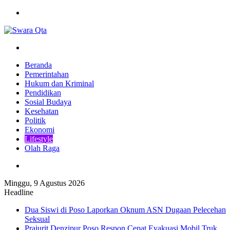
Menu
Pencarian
Beranda
Pemerintahan
Hukum dan Kriminal
Pendidikan
Sosial Budaya
Kesehatan
Politik
Ekonomi
Lifestyle
Olah Raga
Pencarian
Minggu, 9 Agustus 2026
Headline
Dua Siswi di Poso Laporkan Oknum ASN Dugaan Pelecehan
Seksual
Prajurit Denzipur Poso Respon Cepat Evakuasi Mobil Truk