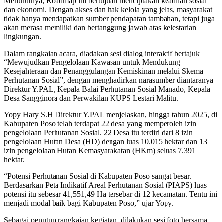
Menurutnya, Roadmap ini bertujuan menciptakan keadilan sosial
dan ekonomi. Dengan akses dan hak kelola yang jelas, masyarakat
tidak hanya mendapatkan sumber pendapatan tambahan, tetapi juga
akan merasa memiliki dan bertanggung jawab atas kelestarian
lingkungan.
Dalam rangkaian acara, diadakan sesi dialog interaktif bertajuk
“Mewujudkan Pengelolaan Kawasan untuk Mendukung
Kesejahteraan dan Penanggulangan Kemiskinan melalui Skema
Perhutanan Sosial”, dengan menghadirkan narasumber diantaranya
Direktur Y.PAL, Kepala Balai Perhutanan Sosial Manado, Kepala
Desa Sangginora dan Perwakilan KUPS Lestari Malitu.
Yopy Hary S.H Direktur Y.PAL menjelaskan, hingga tahun 2025, di
Kabupaten Poso telah terdapat 22 desa yang memperoleh izin
pengelolaan Perhutanan Sosial. 22 Desa itu terdiri dari 8 izin
pengelolaan Hutan Desa (HD) dengan luas 10.015 hektar dan 13
izin pengelolaan Hutan Kemasyarakatan (HKm) seluas 7.391
hektar.
“Potensi Perhutanan Sosial di Kabupaten Poso sangat besar.
Berdasarkan Peta Indikatif Areal Perhutanan Sosial (PIAPS) luas
potensi itu sebesar 41,551,49 Ha tersebar di 12 kecamatan. Tentu ini
menjadi modal baik bagi Kabupaten Poso,” ujar Yopy.
Sebagai penutup rangkaian kegiatan, dilakukan sesi foto bersama