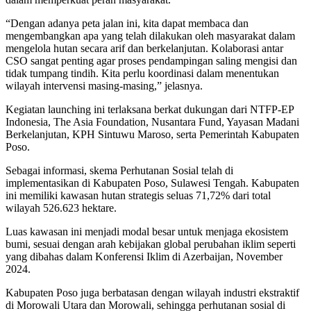
“Dengan adanya peta jalan ini, kita dapat membaca dan
mengembangkan apa yang telah dilakukan oleh masyarakat dalam
mengelola hutan secara arif dan berkelanjutan. Kolaborasi antar
CSO sangat penting agar proses pendampingan saling mengisi dan
tidak tumpang tindih. Kita perlu koordinasi dalam menentukan
wilayah intervensi masing-masing,” jelasnya.
Kegiatan launching ini terlaksana berkat dukungan dari NTFP-EP
Indonesia, The Asia Foundation, Nusantara Fund, Yayasan Madani
Berkelanjutan, KPH Sintuwu Maroso, serta Pemerintah Kabupaten
Poso.
Sebagai informasi, skema Perhutanan Sosial telah di
implementasikan di Kabupaten Poso, Sulawesi Tengah. Kabupaten
ini memiliki kawasan hutan strategis seluas 71,72% dari total
wilayah 526.623 hektare.
Luas kawasan ini menjadi modal besar untuk menjaga ekosistem
bumi, sesuai dengan arah kebijakan global perubahan iklim seperti
yang dibahas dalam Konferensi Iklim di Azerbaijan, November
2024.
Kabupaten Poso juga berbatasan dengan wilayah industri ekstraktif
di Morowali Utara dan Morowali, sehingga perhutanan sosial di