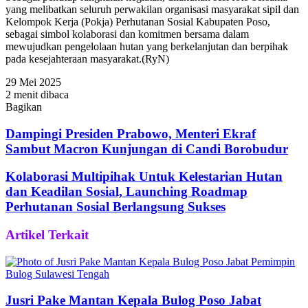
yang melibatkan seluruh perwakilan organisasi masyarakat sipil dan
Kelompok Kerja (Pokja) Perhutanan Sosial Kabupaten Poso,
sebagai simbol kolaborasi dan komitmen bersama dalam
mewujudkan pengelolaan hutan yang berkelanjutan dan berpihak
pada kesejahteraan masyarakat.(RyN)
29 Mei 2025
2 menit dibaca
Bagikan
Facebook
Twitter
WhatsApp
Telegram
Share
via
Dampingi Presiden Prabowo, Menteri Ekraf
Email
Sambut Macron Kunjungan di Candi Borobudur
Kolaborasi Multipihak Untuk Kelestarian Hutan
dan Keadilan Sosial, Launching Roadmap
Perhutanan Sosial Berlangsung Sukses
Artikel Terkait
Jusri Pake Mantan Kepala Bulog Poso Jabat