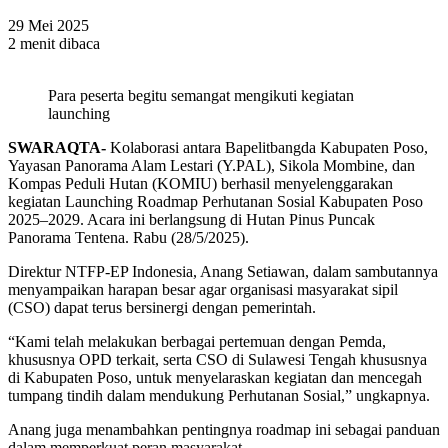
29 Mei 2025
2 menit dibaca
Para peserta begitu semangat mengikuti kegiatan
launching
SWARAQTA-
Kolaborasi antara Bapelitbangda Kabupaten Poso,
Yayasan Panorama Alam Lestari (Y.PAL), Sikola Mombine, dan
Kompas Peduli Hutan (KOMIU) berhasil menyelenggarakan
kegiatan Launching Roadmap Perhutanan Sosial Kabupaten Poso
2025–2029. Acara ini berlangsung di Hutan Pinus Puncak
Panorama Tentena. Rabu (28/5/2025).
Direktur NTFP-EP Indonesia, Anang Setiawan, dalam sambutannya
menyampaikan harapan besar agar organisasi masyarakat sipil
(CSO) dapat terus bersinergi dengan pemerintah.
“Kami telah melakukan berbagai pertemuan dengan Pemda,
khususnya OPD terkait, serta CSO di Sulawesi Tengah khususnya
di Kabupaten Poso, untuk menyelaraskan kegiatan dan mencegah
tumpang tindih dalam mendukung Perhutanan Sosial,” ungkapnya.
Anang juga menambahkan pentingnya roadmap ini sebagai panduan
dalam memperkuat peran masyarakat.