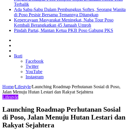
Terbalik
Ada Sabu-Sabu Dalam Pembungkus Softex, Seorang Wanita
di Poso Pesisir Bersama Temannya Ditangkap
Kepercayaan Masyarakat Meningkat, Naba Tour Poso
Kembali Berangkatkan 45 Jamaah Umroh
Pindah Partai, Mantan Ketua PKB Poso Gabung PKS
Sidebar
Artikel
lainnya
Log
In
Ikuti
Facebook
Twitter
YouTube
Instagram
Home
/
Lifestyle
/
Launching Roadmap Perhutanan Sosial di Poso,
Jalan Menuju Hutan Lestari dan Rakyat Sejahtera
Lifestyle
Launching Roadmap Perhutanan Sosial
di Poso, Jalan Menuju Hutan Lestari dan
Rakyat Sejahtera