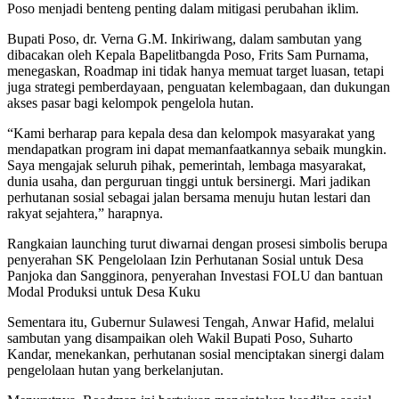
Poso menjadi benteng penting dalam mitigasi perubahan iklim.
Bupati Poso, dr. Verna G.M. Inkiriwang, dalam sambutan yang
dibacakan oleh Kepala Bapelitbangda Poso, Frits Sam Purnama,
menegaskan, Roadmap ini tidak hanya memuat target luasan, tetapi
juga strategi pemberdayaan, penguatan kelembagaan, dan dukungan
akses pasar bagi kelompok pengelola hutan.
“Kami berharap para kepala desa dan kelompok masyarakat yang
mendapatkan program ini dapat memanfaatkannya sebaik mungkin.
Saya mengajak seluruh pihak, pemerintah, lembaga masyarakat,
dunia usaha, dan perguruan tinggi untuk bersinergi. Mari jadikan
perhutanan sosial sebagai jalan bersama menuju hutan lestari dan
rakyat sejahtera,” harapnya.
Rangkaian launching turut diwarnai dengan prosesi simbolis berupa
penyerahan SK Pengelolaan Izin Perhutanan Sosial untuk Desa
Panjoka dan Sangginora, penyerahan Investasi FOLU dan bantuan
Modal Produksi untuk Desa Kuku
Sementara itu, Gubernur Sulawesi Tengah, Anwar Hafid, melalui
sambutan yang disampaikan oleh Wakil Bupati Poso, Suharto
Kandar, menekankan, perhutanan sosial menciptakan sinergi dalam
pengelolaan hutan yang berkelanjutan.