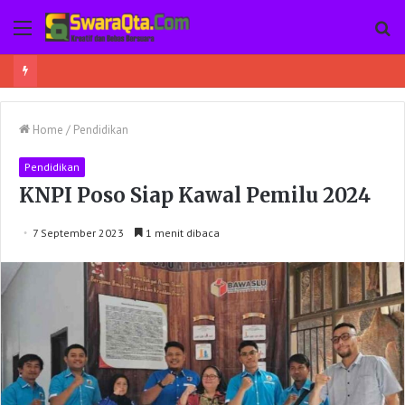
Menu
Pe
Ada Sabu-Sabu Dalam Pembungkus Softex, Seorang Wanita di Poso Pesisir Bersama Temannya Ditangkap
Home
/
Pendidikan
Pendidikan
KNPI Poso Siap Kawal Pemilu 2024
7 September 2023
1 menit dibaca