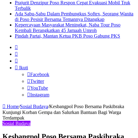
Prajurit Denzipur Poso Respon Cepat Evakuasi Mobil Truk
Terbalik
Ada Sabu-Sabu Dalam Pembungkus Softex, Seorang Wanita
di Poso Pesisir Bersama Temannya Ditangkap
Kepercayaan Masyarakat Meningkat, Naba Tour Poso
Kembali Berangkatkan 45 Jamaah Umroh
Pindah Partai, Mantan Ketua PKB Poso Gabung PKS
Sidebar
Artikel
lainnya
Log
In
Ikuti
Facebook
Twitter
YouTube
Instagram
Home
/
Sosial Budaya
/
Kesbangpol Poso Bersama Paskibraka
Kunjungi Korban Gempa dan Salurkan Bantuan Bagi Warga
Terdampak
Sosial Budaya
Kesbangpol Poso Bersama Paskibraka