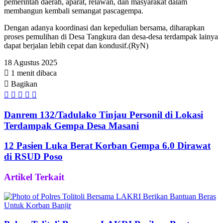
pemerintah daerah, aparat, relawan, dan masyarakat dalam
membangun kembali semangat pascagempa.
Dengan adanya koordinasi dan kepedulian bersama, diharapkan
proses pemulihan di Desa Tangkura dan desa-desa terdampak lainya
dapat berjalan lebih cepat dan kondusif.(RyN)
18 Agustus 2025
1 menit dibaca
Bagikan
Facebook
Twitter
WhatsApp
Telegram
Share
via
Email
Danrem 132/Tadulako Tinjau Personil di Lokasi
Terdampak Gempa Desa Masani
12 Pasien Luka Berat Korban Gempa 6.0 Dirawat
di RSUD Poso
Artikel Terkait