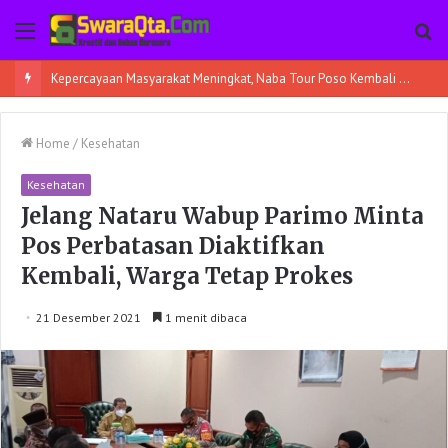
Menu
Pe
Kepercayaan Masyarakat Meningkat, Naba Tour Poso Kembali Berangkatkan 45 Jamaah Umroh
Home
/
Kesehatan
Kesehatan
Jelang Nataru Wabup Parimo Minta
Pos Perbatasan Diaktifkan
Kembali, Warga Tetap Prokes
21 Desember 2021
1 menit dibaca