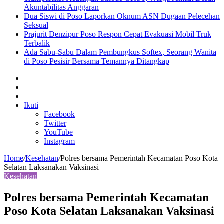
Akuntabilitas Anggaran
Dua Siswi di Poso Laporkan Oknum ASN Dugaan Pelecehan
Seksual
Prajurit Denzipur Poso Respon Cepat Evakuasi Mobil Truk
Terbalik
Ada Sabu-Sabu Dalam Pembungkus Softex, Seorang Wanita
di Poso Pesisir Bersama Temannya Ditangkap
Sidebar
Artikel
lainnya
Log
In
Ikuti
Facebook
Twitter
YouTube
Instagram
Home
/
Kesehatan
/
Polres bersama Pemerintah Kecamatan Poso Kota
Selatan Laksanakan Vaksinasi
Kesehatan
Polres bersama Pemerintah Kecamatan
Poso Kota Selatan Laksanakan Vaksinasi