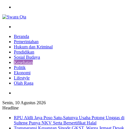
Menu
Pencarian
Beranda
Pemerintahan
Hukum dan Kriminal
Pendidikan
Sosial Budaya
Kesehatan
Politik
Ekonomi
Lifestyle
Olah Raga
Pencarian
Senin, 10 Agustus 2026
Headline
RPU Aldli Jaya Poso Satu-Satunya Usaha Potong Unggas di
Sulteng Punya NKV Serta Bersertifikat Halal
Transparansi Keuangan Sinode GKST, Warga Jemaat Desak