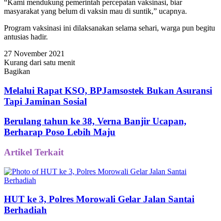
“Kami mendukung pemerintah percepatan vaksinasi, biar
masyarakat yang belum di vaksin mau di suntik,” ucapnya.
Program vaksinasi ini dilaksanakan selama sehari, warga pun begitu
antusias hadir.
27 November 2021
Kurang dari satu menit
Bagikan
Facebook
Twitter
WhatsApp
Telegram
Share
via
Melalui Rapat KSO, BPJamsostek Bukan Asuransi
Email
Tapi Jaminan Sosial
Berulang tahun ke 38, Verna Banjir Ucapan,
Berharap Poso Lebih Maju
Artikel Terkait
HUT ke 3, Polres Morowali Gelar Jalan Santai
Berhadiah