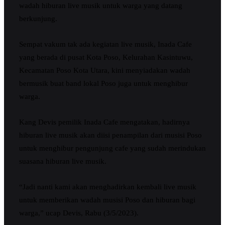
wadah hiburan live musik untuk warga yang datang
berkunjung.
Sempat vakum tak ada kegiatan live musik, Inada Cafe
yang berada di pusat Kota Poso, Kelurahan Kasintuwu,
Kecamatan Poso Kota Utara, kini menyiadakan wadah
bermusik buat band lokal Poso juga untuk menghibur
warga.
Kang Devis pemilik Inada Cafe mengatakan, hadirnya
hiburan live musik akan diisi penampilan dari musisi Poso
untuk menghibur pengunjung cafe yang sudah merindukan
suasana hiburan live musik.
“Jadi nanti kami akan menghadirkan kembali live musik
untuk memberikan wadah musisi Poso dan hiburan bagi
warga,” ucap Devis, Rabu (3/5/2023).