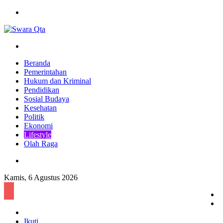
Menu
Pencarian
Beranda
Pemerintahan
Hukum dan Kriminal
Pendidikan
Sosial Budaya
Kesehatan
Politik
Ekonomi
Lifestyle
Olah Raga
Pencarian
Kamis, 6 Agustus 2026
S
A
Log
l
In
Ikuti