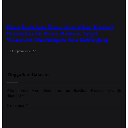
Dinas Pariwisata Touna Operasikan Kembali
Pemandian Air Panas Marowo, Target
Wisatawan Mancanegara Bisa Berkunjung
23 September 2022
Tinggalkan Balasan
Alamat email Anda tidak akan dipublikasikan.
Ruas yang wajib
ditandai
*
Komentar
*