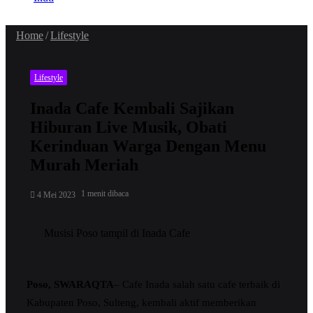
Home
/
Lifestyle
Lifestyle
Inada Cafe Kembali Sajikan
Hiburan Live Musik, Obati
Kerinduan Warga Dengan Menu
Murah Meriah
1 menit dibaca
4 Mei 2023
Musisi Poso tampil di Inada Cafe
Poso, SWARAQTA
– Cafe Inada salah satu cafe terbaik di
Kabupaten Poso, Sulteng, kembali aktif memberikan