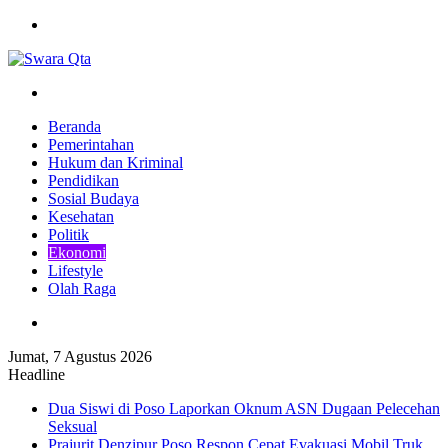
Menu
Pencarian
Beranda
Pemerintahan
Hukum dan Kriminal
Pendidikan
Sosial Budaya
Kesehatan
Politik
Ekonomi
Lifestyle
Olah Raga
Pencarian
Jumat, 7 Agustus 2026
Headline
Dua Siswi di Poso Laporkan Oknum ASN Dugaan Pelecehan
Seksual
Prajurit Denzipur Poso Respon Cepat Evakuasi Mobil Truk