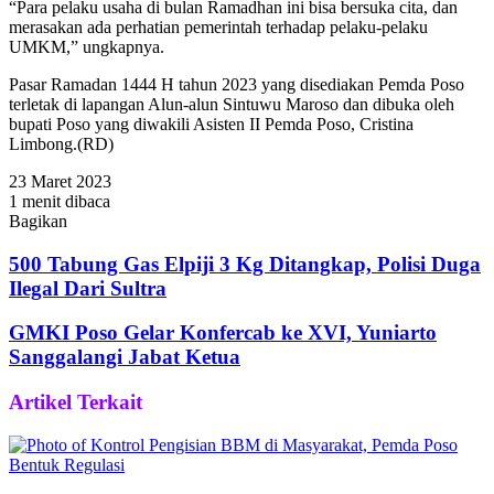
“Para pelaku usaha di bulan Ramadhan ini bisa bersuka cita, dan
merasakan ada perhatian pemerintah terhadap pelaku-pelaku
UMKM,” ungkapnya.
Pasar Ramadan 1444 H tahun 2023 yang disediakan Pemda Poso
terletak di lapangan Alun-alun Sintuwu Maroso dan dibuka oleh
bupati Poso yang diwakili Asisten II Pemda Poso, Cristina
Limbong.(RD)
23 Maret 2023
1 menit dibaca
Bagikan
Facebook
Twitter
WhatsApp
Telegram
Share
via
500 Tabung Gas Elpiji 3 Kg Ditangkap, Polisi Duga
Email
Ilegal Dari Sultra
GMKI Poso Gelar Konfercab ke XVI, Yuniarto
Sanggalangi Jabat Ketua
Artikel Terkait