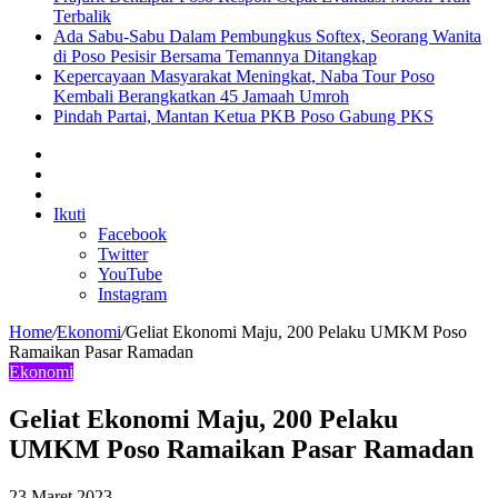
Terbalik
Ada Sabu-Sabu Dalam Pembungkus Softex, Seorang Wanita
di Poso Pesisir Bersama Temannya Ditangkap
Kepercayaan Masyarakat Meningkat, Naba Tour Poso
Kembali Berangkatkan 45 Jamaah Umroh
Pindah Partai, Mantan Ketua PKB Poso Gabung PKS
Sidebar
Artikel
lainnya
Log
In
Ikuti
Facebook
Twitter
YouTube
Instagram
Home
/
Ekonomi
/
Geliat Ekonomi Maju, 200 Pelaku UMKM Poso
Ramaikan Pasar Ramadan
Ekonomi
Geliat Ekonomi Maju, 200 Pelaku
UMKM Poso Ramaikan Pasar Ramadan
23 Maret 2023