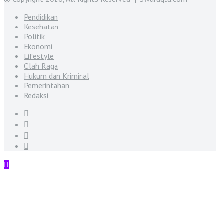
Pendidikan
Kesehatan
Politik
Ekonomi
Lifestyle
Olah Raga
Hukum dan Kriminal
Pemerintahan
Redaksi
Facebook
Twitter
YouTube
Instagram
Back
to
top
button