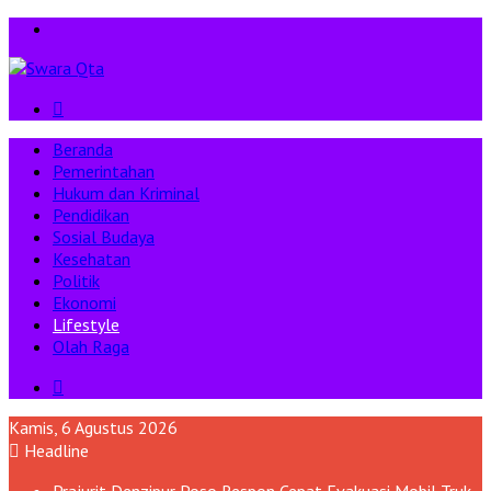
Menu
Pencarian
Beranda
Pemerintahan
Hukum dan Kriminal
Pendidikan
Sosial Budaya
Kesehatan
Politik
Ekonomi
Lifestyle
Olah Raga
Pencarian
Kamis, 6 Agustus 2026
Headline