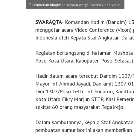
Pemberian bingkisan kepada warga diacara video virtual
SWARAQTA-
Komandan Kodim (Dandim) 1307 
menggelar acara Video Conference (Vicon) pe
Indonesia oleh Kepala Staf Angkatan Darat 
Kegiatan berlangsung di halaman Mushola 
Poso Kota Utara, Kabupaten Poso. Selasa, 
Hadir dalam acara tersebut Dandim 1307/P
Mayor Inf. Ahmad Jayadi, Danramil 1307-01
Dim 1307/Poso Lettu Inf. Sunarno, Kanitl
Kota Utara Fikry Marjun STTP, Kasi Pemeri
sekitar 60 orang masyarakat Tegalrejo.
Dalam sambutannya, Kepala Staf Angkatan 
pembuatan sumur bor ini akan memberikan l