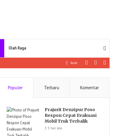
Pencarian
Olah Raga
Log
Artikel
Sidebar
Ikuti
In
lainnya
Populer
Terbaru
Komentar
Prajurit Denzipur Poso
Respon Cepat Evakuasi
Mobil Truk Terbalik
5 hari lalu