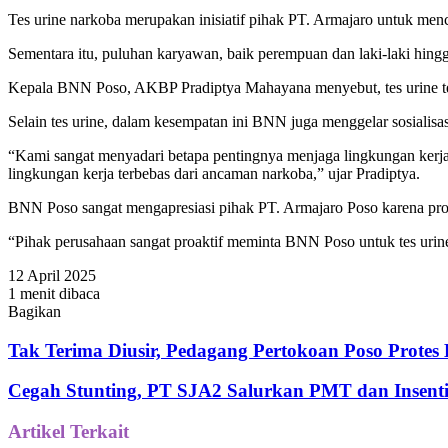
Tes urine narkoba merupakan inisiatif pihak PT. Armajaro untuk men
Sementara itu, puluhan karyawan, baik perempuan dan laki-laki hingg
Kepala BNN Poso, AKBP Pradiptya Mahayana menyebut, tes urine te
Selain tes urine, dalam kesempatan ini BNN juga menggelar sosiali
“Kami sangat menyadari betapa pentingnya menjaga lingkungan kerja
lingkungan kerja terbebas dari ancaman narkoba,” ujar Pradiptya.
BNN Poso sangat mengapresiasi pihak PT. Armajaro Poso karena pro
“Pihak perusahaan sangat proaktif meminta BNN Poso untuk tes u
12 April 2025
1 menit dibaca
Bagikan
Facebook
Twitter
WhatsApp
Telegram
Share
via
Tak Terima Diusir, Pedagang Pertokoan Poso Protes
Email
Cegah Stunting, PT SJA2 Salurkan PMT dan Insent
Artikel Terkait