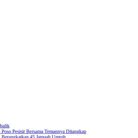
balik
 Poso Pesisir Bersama Temannya Ditangkap
i Berangkatkan 45 Jamaah Umroh