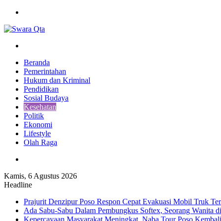
Menu
Pencarian
Beranda
Pemerintahan
Hukum dan Kriminal
Pendidikan
Sosial Budaya
Kesehatan
Politik
Ekonomi
Lifestyle
Olah Raga
Pencarian
Kamis, 6 Agustus 2026
Headline
Prajurit Denzipur Poso Respon Cepat Evakuasi Mobil Truk Ter
Ada Sabu-Sabu Dalam Pembungkus Softex, Seorang Wanita di
Kepercayaan Masyarakat Meningkat, Naba Tour Poso Kembal