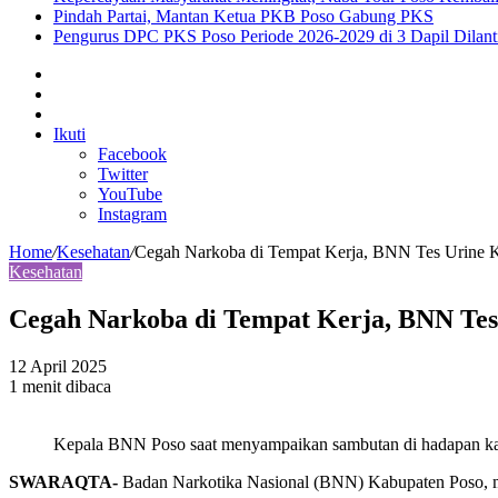
Pindah Partai, Mantan Ketua PKB Poso Gabung PKS
Pengurus DPC PKS Poso Periode 2026-2029 di 3 Dapil Dilant
Sidebar
Artikel
lainnya
Log
In
Ikuti
Facebook
Twitter
YouTube
Instagram
Home
/
Kesehatan
/
Cegah Narkoba di Tempat Kerja, BNN Tes Urine 
Kesehatan
Cegah Narkoba di Tempat Kerja, BNN Te
12 April 2025
1 menit dibaca
Kepala BNN Poso saat menyampaikan sambutan di hadapan k
SWARAQTA-
Badan Narkotika Nasional (BNN) Kabupaten Poso, mel