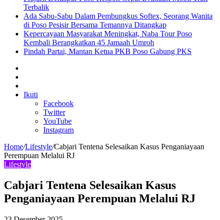
Terbalik
Ada Sabu-Sabu Dalam Pembungkus Softex, Seorang Wanita
di Poso Pesisir Bersama Temannya Ditangkap
Kepercayaan Masyarakat Meningkat, Naba Tour Poso
Kembali Berangkatkan 45 Jamaah Umroh
Pindah Partai, Mantan Ketua PKB Poso Gabung PKS
Sidebar
Artikel
lainnya
Log
In
Ikuti
Facebook
Twitter
YouTube
Instagram
Home
/
Lifestyle
/
Cabjari Tentena Selesaikan Kasus Penganiayaan
Perempuan Melalui RJ
Lifestyle
Cabjari Tentena Selesaikan Kasus
Penganiayaan Perempuan Melalui RJ
23 Desember 2025