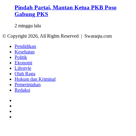
Pindah Partai, Mantan Ketua PKB Poso
Gabung PKS
2 minggu lalu
© Copyright 2026, All Rights Reserved | Swaraqta.com
Pendidikan
Kesehatan
Politik
Ekonomi
Lifestyle
Olah Raga
Hukum dan Kriminal
Pemerintahan
Redaksi
Facebook
Twitter
YouTube
Instagram
Back
to