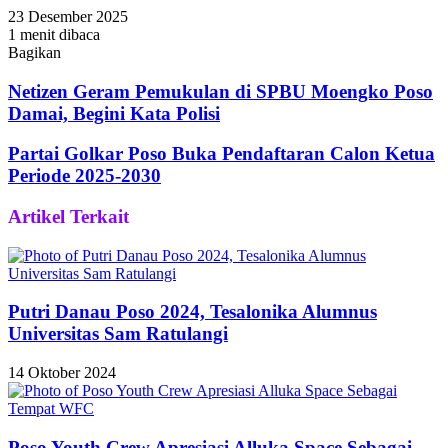
23 Desember 2025
1 menit dibaca
Bagikan
Facebook
Twitter
WhatsApp
Telegram
Share
via
Netizen Geram Pemukulan di SPBU Moengko Poso
Email
Damai, Begini Kata Polisi
Partai Golkar Poso Buka Pendaftaran Calon Ketua
Periode 2025-2030
Artikel Terkait
Putri Danau Poso 2024, Tesalonika Alumnus
Universitas Sam Ratulangi
14 Oktober 2024
Poso Youth Crew Apresiasi Alluka Space Sebagai