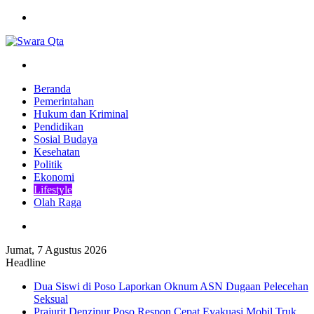
Menu
Pencarian
Beranda
Pemerintahan
Hukum dan Kriminal
Pendidikan
Sosial Budaya
Kesehatan
Politik
Ekonomi
Lifestyle
Olah Raga
Pencarian
Jumat, 7 Agustus 2026
Headline
Dua Siswi di Poso Laporkan Oknum ASN Dugaan Pelecehan
Seksual
Prajurit Denzipur Poso Respon Cepat Evakuasi Mobil Truk