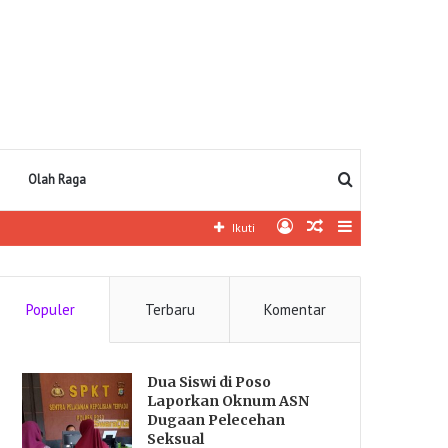
Pencarian
Olah Raga
Log
Artikel
Sidebar
Ikuti
In
lainnya
Populer
Terbaru
Komentar
Dua Siswi di Poso
Laporkan Oknum ASN
Dugaan Pelecehan
Seksual