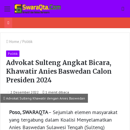
Menu
Pe
Home
/
Politik
Politik
Advokat Sulteng Angkat Bicara,
Khawatir Anies Baswedan Calon
Presiden 2024
2 Desember 2022
1 menit dibaca
Advokat Sulteng Khawatir dengan Anies Baswedan
Poso, SWARAQTA
– Sejumlah elemen masyarakat
yang tergabung dalam Koalisi Menyelamatkan
Anies Baswedan Sulawesi Tengah (Sulteng)