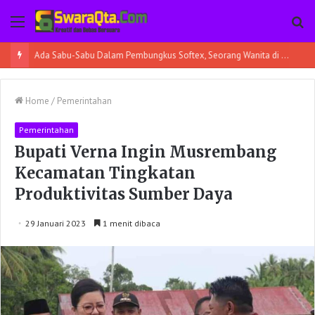
Menu
Pe
Ada Sabu-Sabu Dalam Pembungkus Softex, Seorang Wanita di Poso Pesisir Bersama Temannya Ditangkap
Home
/
Pemerintahan
Pemerintahan
Bupati Verna Ingin Musrembang
Kecamatan Tingkatan
Produktivitas Sumber Daya
29 Januari 2023
1 menit dibaca