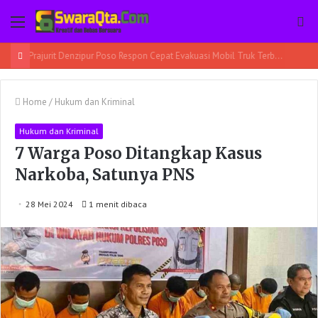
Menu
Pe
Home
/
Hukum dan Kriminal
Hukum dan Kriminal
7 Warga Poso Ditangkap Kasus
Narkoba, Satunya PNS
28 Mei 2024
1 menit dibaca