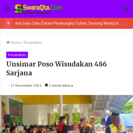
Menu
Pe
Ada Sabu-Sabu Dalam Pembungkus Softex, Seorang Wanita di Poso Pesisir Bersama Temannya Ditangkap
Home
/
Pendidikan
Pendidikan
Unsimar Poso Wisudakan 486
Sarjana
17 November 2021
2 menit dibaca